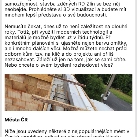
samozřejmost, stavba zděných RD Zlín se bez něj
neobejde. Prohlédněte si 3D vizualizaci a budete mít
mnohem lepší představu o své budoucnosti.
Nemusíte čekat, dnes už to není záležitost na dlouhé
roky. Totiž, při využití moderních technologií a
materiálů je možné bydlet už v řádu týdnů. Při
konkrétním plánování si ujasněte nejen barvu omítky,
ale i mnoho dalších věcí. Možná můžete nechat práci
odborníkům, tzv. na klíč a do projektu ani příliš
nezasahovat. Záleží už jen na tom, jak se sami cítíte.
Nebo chcete o svém bydlení rozhodovat více?
Města ČR
Níže jsou uvedeny některé z nejpopulárnějších měst v
České republice, odkud se nás obrací naše klienty.