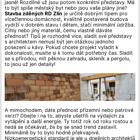
jasné! Rozdílné už jsou potom konkrétní představy. Má
to být spíše městský byt nebo jsou vaše plány jiné?
Stavba zděných RD Zlín
je určitě dobrým tipem pro
vícečlennou domácnost, kvalitně postavená budova
vydrží v dobrém stavu i dětem, stačí minimální údržba.
Cihly nebo jiný materiál, čemu vlastně dáváte
přednost? Tipů je rozhodně více, sladit své představy
s architektem nemusí být jen otázkou jednoho
posezení u kávy. Pokud chcete projekt vyladit k
dokonalosti, musíte si k tomu dát potřebný čas. Sladit
se s přírodou, mít pěknou zahradu, skleník a pergolu,
to jsou už jen detaily!
A mimochodem, dáte přednost přízemní nebo patrové
verzi? Dbejte i na to, abyste ušetřili na výdajích za
vytápění a další energie. Ty totiž rok od roku rostou a
nedá se očekávat, že by se snad trend zastavil.
Minimálně by to bylo hodně překvapivé.
Nízkoenergetický standard je ale u dnešních architektů