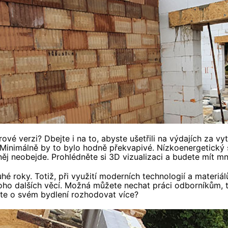
 verzi? Dbejte i na to, abyste ušetřili na výdajích za vytá
 Minimálně by to bylo hodně překvapivé. Nízkoenergetický s
ěj neobejde. Prohlédněte si 3D vizualizaci a budete mít m
hé roky. Totiž, při využití moderních technologií a materiá
oho dalších věcí. Možná můžete nechat práci odborníkům, tzv
cete o svém bydlení rozhodovat více?