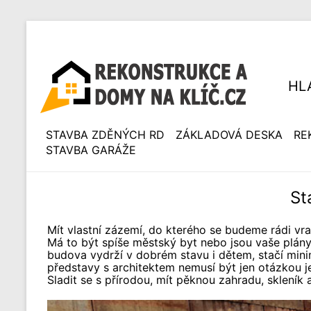
HL
STAVBA ZDĚNÝCH RD
ZÁKLADOVÁ DESKA
RE
STAVBA GARÁŽE
St
Mít vlastní zázemí, do kterého se budeme rádi vra
Má to být spíše městský byt nebo jsou vaše plány
budova vydrží v dobrém stavu i dětem, stačí minim
představy s architektem nemusí být jen otázkou j
Sladit se s přírodou, mít pěknou zahradu, skleník a