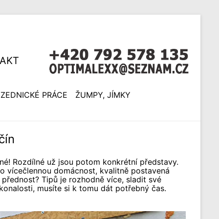
AKT
ZEDNICKÉ PRÁCE
ŽUMPY, JÍMKY
čín
sné! Rozdílné už jsou potom konkrétní představy.
ro vícečlennou domácnost, kvalitně postavená
 přednost? Tipů je rozhodně více, sladit své
onalosti, musíte si k tomu dát potřebný čas.