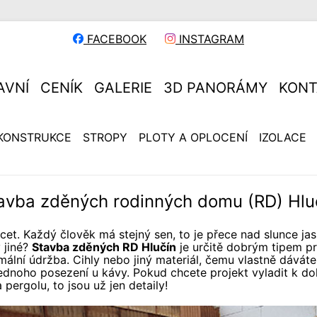
FACEBOOK
INSTAGRAM
AVNÍ
CENÍK
GALERIE
3D PANORÁMY
KONT
KONSTRUKCE
STROPY
PLOTY A OPLOCENÍ
IZOLACE
avba zděných rodinných domu (RD) Hlu
cet. Každý člověk má stejný sen, to je přece nad slunce ja
 jiné?
Stavba zděných RD Hlučín
je určitě dobrým tipem p
ální údržba. Cihly nebo jiný materiál, čemu vlastně dáváte
ednoho posezení u kávy. Pokud chcete projekt vyladit k dok
 pergolu, to jsou už jen detaily!