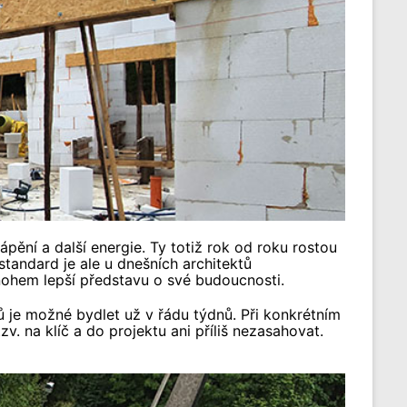
pění a další energie. Ty totiž rok od roku rostou
tandard je ale u dnešních architektů
nohem lepší představu o své budoucnosti.
lů je možné bydlet už v řádu týdnů. Při konkrétním
. na klíč a do projektu ani příliš nezasahovat.