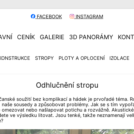
FACEBOOK
INSTAGRAM
AVNÍ
CENÍK
GALERIE
3D PANORÁMY
KONT
KONSTRUKCE
STROPY
PLOTY A OPLOCENÍ
IZOLACE
Odhlučnění stropu
čanské soužití bez komplikací a hádek je prvořadé téma. R
 naše sousedy a způsobovat problémy. Jak se s tím vypořá
 omezovat nebo našlapovat potichu a rozvážně. Akustické 
e ve výsledku litovat. Jsou tenké, takže neznamenají velk
e?