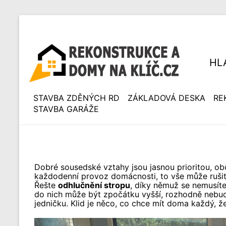
HL
STAVBA ZDĚNÝCH RD
ZÁKLADOVÁ DESKA
RE
STAVBA GARÁŽE
Dobré sousedské vztahy jsou jasnou prioritou, ob
každodenní provoz domácnosti, to vše může rušit
Řešte
odhlučnění stropu
, díky němuž se nemusíte
do nich může být zpočátku vyšší, rozhodně nebudet
jedničku. Klid je něco, co chce mít doma každý, ž