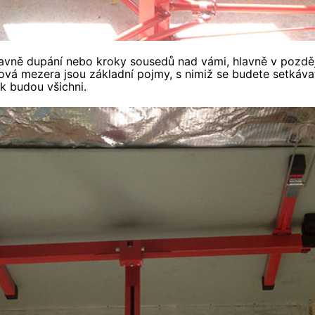
avně dupání nebo kroky sousedů nad vámi, hlavně v pozděj
ová mezera jsou základní pojmy, s nimiž se budete setkávat
k budou všichni.