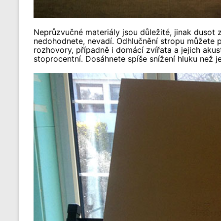
Neprůzvučné materiály jsou důležité, jinak dusot
nedohodnete, nevadí. Odhlučnění stropu můžete pro
rozhovory, případně i domácí zvířata a jejich akus
stoprocentní. Dosáhnete spíše snížení hluku než 