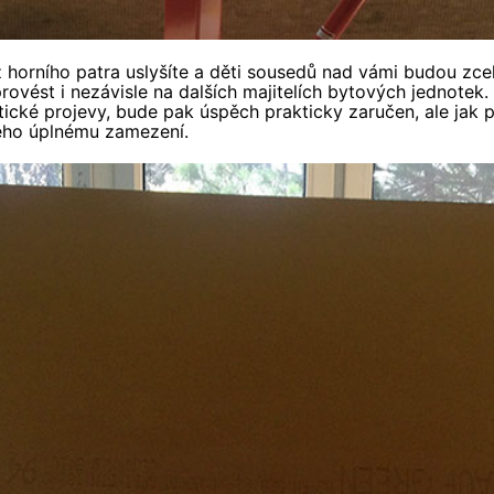
 z horního patra uslyšíte a děti sousedů nad vámi budou zc
vést i nezávisle na dalších majitelích bytových jednotek. 
tické projevy, bude pak úspěch prakticky zaručen, ale jak p
jeho úplnému zamezení.