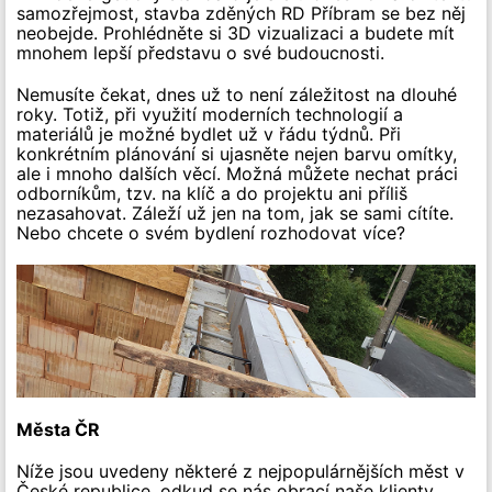
samozřejmost, stavba zděných RD Příbram se bez něj
neobejde. Prohlédněte si 3D vizualizaci a budete mít
mnohem lepší představu o své budoucnosti.
Nemusíte čekat, dnes už to není záležitost na dlouhé
roky. Totiž, při využití moderních technologií a
materiálů je možné bydlet už v řádu týdnů. Při
konkrétním plánování si ujasněte nejen barvu omítky,
ale i mnoho dalších věcí. Možná můžete nechat práci
odborníkům, tzv. na klíč a do projektu ani příliš
nezasahovat. Záleží už jen na tom, jak se sami cítíte.
Nebo chcete o svém bydlení rozhodovat více?
Města ČR
Níže jsou uvedeny některé z nejpopulárnějších měst v
České republice, odkud se nás obrací naše klienty.