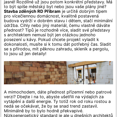
jasné! Rozdílné už jsou potom konkrétní představy. Má
to být spíše městský byt nebo jsou vaše plány jiné?
Stavba zděných RD Příbram
je určitě dobrým tipem
pro vícečlennou domácnost, kvalitně postavená
budova vydrží v dobrém stavu i dětem, stačí minimální
údržba. Cihly nebo jiný materiál, čemu vlastně dáváte
přednost? Tipů je rozhodně více, sladit své představy
s architektem nemusí být jen otázkou jednoho
posezení u kávy. Pokud chcete projekt vyladit k
dokonalosti, musíte si k tomu dát potřebný čas. Sladit
se s přírodou, mít pěknou zahradu, skleník a pergolu,
to jsou už jen detaily!
A mimochodem, dáte přednost přízemní nebo patrové
verzi? Dbejte i na to, abyste ušetřili na výdajích za
vytápění a další energie. Ty totiž rok od roku rostou a
nedá se očekávat, že by se snad trend zastavil.
Minimálně by to bylo hodně překvapivé.
Nízkoenergetický standard je ale u dnešních architektů