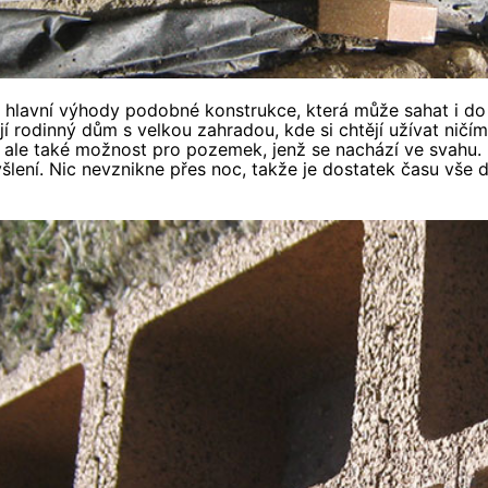
hlavní výhody podobné konstrukce, která může sahat i do v
ají rodinný dům s velkou zahradou, kde si chtějí užívat nič
le také možnost pro pozemek, jenž se nachází ve svahu. Rů
šlení. Nic nevznikne přes noc, takže je dostatek času vše 