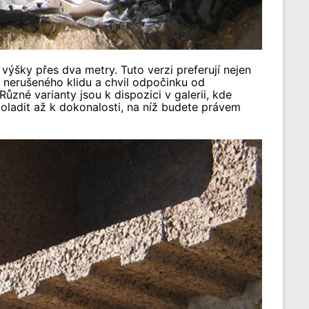
ýšky přes dva metry. Tuto verzi preferují nejen
ím nerušeného klidu a chvil odpočinku od
zné varianty jsou k dispozici v galerii, kde
doladit až k dokonalosti, na níž budete právem