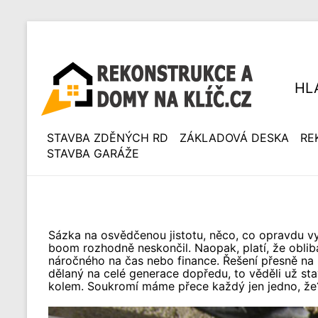
HL
STAVBA ZDĚNÝCH RD
ZÁKLADOVÁ DESKA
RE
STAVBA GARÁŽE
Sázka na osvědčenou jistotu, něco, co opravdu v
boom rozhodně neskončil. Naopak, platí, že obliba 
náročného na čas nebo finance. Řešení přesně na 
dělaný na celé generace dopředu, to věděli už stav
kolem. Soukromí máme přece každý jen jedno, že