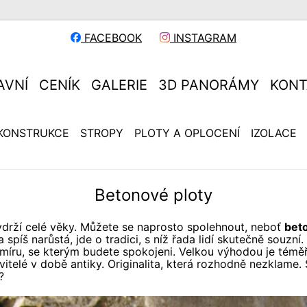
FACEBOOK
INSTAGRAM
AVNÍ
CENÍK
GALERIE
3D PANORÁMY
KONT
KONSTRUKCE
STROPY
PLOTY A OPLOCENÍ
IZOLACE
Betonové ploty
ydrží celé věky. Můžete se naprosto spolehnout, neboť
bet
spíš narůstá, jde o tradici, s níž řada lidí skutečně souzní.
míru, se kterým budete spokojeni. Velkou výhodou je témě
itelé v době antiky. Originalita, která rozhodně nezklame. 
?