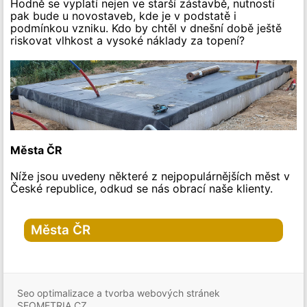
Hodně se vyplatí nejen ve starší zástavbě, nutností
pak bude u novostaveb, kde je v podstatě i
podmínkou vzniku. Kdo by chtěl v dnešní době ještě
riskovat vlhkost a vysoké náklady za topení?
Města ČR
Níže jsou uvedeny některé z nejpopulárnějších měst v
České republice, odkud se nás obrací naše klienty.
Města ČR
Hlavní město Praha
Praha
Seo optimalizace a tvorba webových stránek
Praha-1
SEOMETRIA.CZ
Praha-2