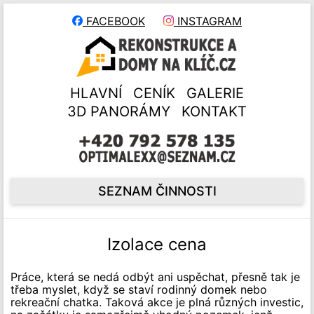
FACEBOOK
INSTAGRAM
HLAVNÍ
CENÍK
GALERIE
3D PANORÁMY
KONTAKT
SEZNAM ČINNOSTI
Izolace cena
Práce, která se nedá odbýt ani uspěchat, přesně tak je
třeba myslet, když se staví rodinný domek nebo
rekreační chatka. Taková akce je plná různých investic,