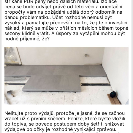
stříkané PUR pěny nebo dalších materiálů. Izolace
cena se bude odvíjet právě od této věci a orientační
propočty vám na požádání udělá dobrý odborník na
danou problematiku. Účet rozhodně nemusí být
vysoký a pamatujte především na to, že jde o investici,
náklad, který se může v příštích měsících během topné
sezony klidně vrátit. A úspory za vytápění mohou být
hodně příjemné, že?
Nelitujte proto výdajů, protože je jasné, že se začnou
vracet už s prvním sněhem. Peníze, které byste vložili
do topiva, se povede postupem doby šetřit, snižovat
výdajové položky je rozhodně vynikající zprávou.