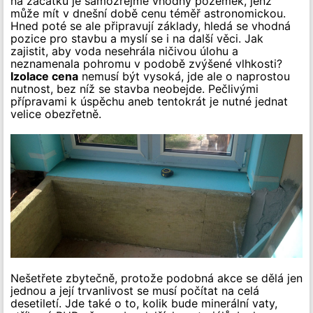
na začátku je samozřejmě vhodný pozemek, jenž
může mít v dnešní době cenu téměř astronomickou.
Hned poté se ale připravují základy, hledá se vhodná
pozice pro stavbu a myslí se i na další věci. Jak
zajistit, aby voda nesehrála ničivou úlohu a
neznamenala pohromu v podobě zvýšené vlhkosti?
Izolace cena
nemusí být vysoká, jde ale o naprostou
nutnost, bez níž se stavba neobejde. Pečlivými
přípravami k úspěchu aneb tentokrát je nutné jednat
velice obezřetně.
Nešetřete zbytečně, protože podobná akce se dělá jen
jednou a její trvanlivost se musí počítat na celá
desetiletí. Jde také o to, kolik bude minerální vaty,