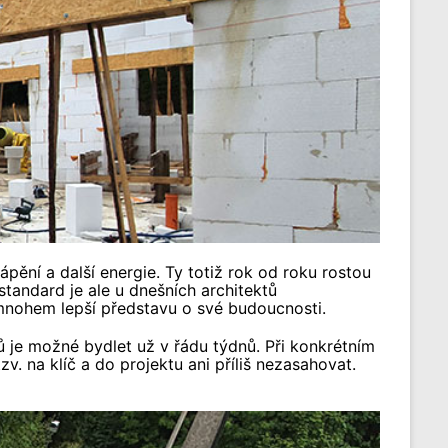
pění a další energie. Ty totiž rok od roku rostou
tandard je ale u dnešních architektů
mnohem lepší představu o své budoucnosti.
lů je možné bydlet už v řádu týdnů. Při konkrétním
. na klíč a do projektu ani příliš nezasahovat.