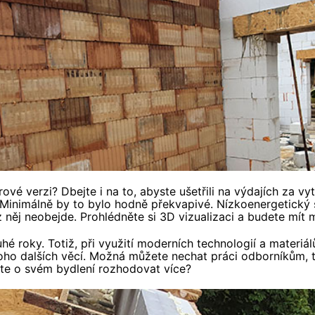
 verzi? Dbejte i na to, abyste ušetřili na výdajích za vytá
 Minimálně by to bylo hodně překvapivé. Nízkoenergetický s
něj neobejde. Prohlédněte si 3D vizualizaci a budete mít 
hé roky. Totiž, při využití moderních technologií a materiá
oho dalších věcí. Možná můžete nechat práci odborníkům, tzv
cete o svém bydlení rozhodovat více?