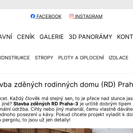
FACEBOOK
INSTAGRAM
AVNÍ
CENÍK
GALERIE
3D PANORÁMY
KONT
KONSTRUKCE
STROPY
PLOTY A OPLOCENÍ
IZOLACE
vba zděných rodinných domu (RD) Pra
cet. Každý člověk má stejný sen, to je přece nad slunce ja
 jiné?
Stavba zděných RD Praha-3
je určitě dobrým tipem
ální údržba. Cihly nebo jiný materiál, čemu vlastně dáváte
ednoho posezení u kávy. Pokud chcete projekt vyladit k dok
 pergolu, to jsou už jen detaily!