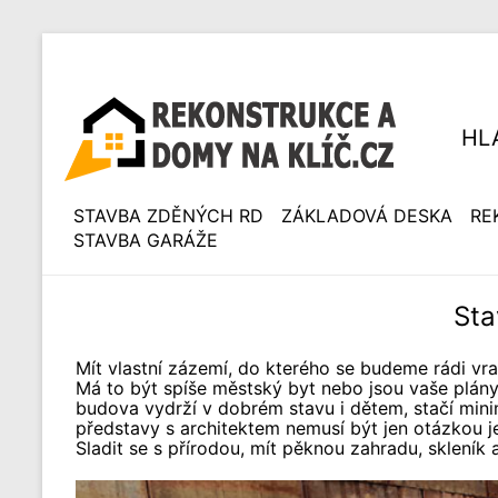
HL
STAVBA ZDĚNÝCH RD
ZÁKLADOVÁ DESKA
RE
STAVBA GARÁŽE
Sta
Mít vlastní zázemí, do kterého se budeme rádi vra
Má to být spíše městský byt nebo jsou vaše plány
budova vydrží v dobrém stavu i dětem, stačí minim
představy s architektem nemusí být jen otázkou j
Sladit se s přírodou, mít pěknou zahradu, skleník a