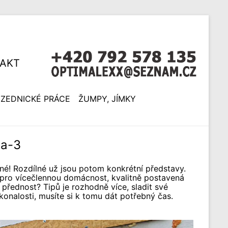
AKT
ZEDNICKÉ PRÁCE
ŽUMPY, JÍMKY
ha-3
sné! Rozdílné už jsou potom konkrétní představy.
 pro vícečlennou domácnost, kvalitně postavená
 přednost? Tipů je rozhodně více, sladit své
onalosti, musíte si k tomu dát potřebný čas.