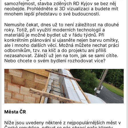
samozřejmost, stavba zděných RD Kyjov se bez něj
neobejde. Prohlédněte si 3D vizualizaci a budete mít
mnohem lepší představu o své budoucnosti.
Nemusíte čekat, dnes už to není záležitost na dlouhé
roky. Totiž, při využití moderních technologií a
materiálů je možné bydlet už v řádu týdnů. Při
konkrétním plánování si ujasněte nejen barvu omítky,
ale i mnoho dalších věcí. Možná můžete nechat práci
odborníkům, tzv. na klíč a do projektu ani příliš
nezasahovat. Záleží už jen na tom, jak se sami cítíte.
Nebo chcete o svém bydlení rozhodovat více?
Města ČR
Níže jsou uvedeny některé z nejpopulárnějších měst v
České republice, odkud se nás obrací naše klienty.