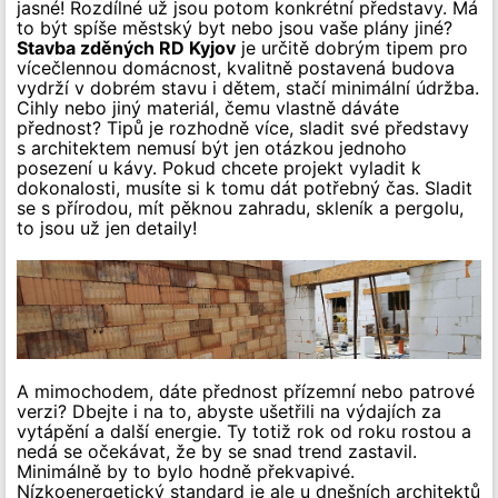
jasné! Rozdílné už jsou potom konkrétní představy. Má
to být spíše městský byt nebo jsou vaše plány jiné?
Stavba zděných RD Kyjov
je určitě dobrým tipem pro
vícečlennou domácnost, kvalitně postavená budova
vydrží v dobrém stavu i dětem, stačí minimální údržba.
Cihly nebo jiný materiál, čemu vlastně dáváte
přednost? Tipů je rozhodně více, sladit své představy
s architektem nemusí být jen otázkou jednoho
posezení u kávy. Pokud chcete projekt vyladit k
dokonalosti, musíte si k tomu dát potřebný čas. Sladit
se s přírodou, mít pěknou zahradu, skleník a pergolu,
to jsou už jen detaily!
A mimochodem, dáte přednost přízemní nebo patrové
verzi? Dbejte i na to, abyste ušetřili na výdajích za
vytápění a další energie. Ty totiž rok od roku rostou a
nedá se očekávat, že by se snad trend zastavil.
Minimálně by to bylo hodně překvapivé.
Nízkoenergetický standard je ale u dnešních architektů