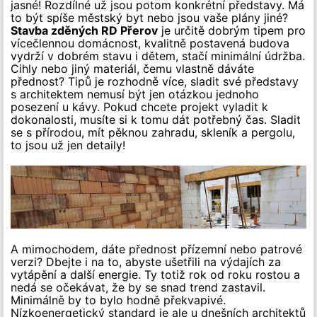
jasné! Rozdílné už jsou potom konkrétní představy. Má
to být spíše městský byt nebo jsou vaše plány jiné?
Stavba zděných RD Přerov
je určitě dobrým tipem pro
vícečlennou domácnost, kvalitně postavená budova
vydrží v dobrém stavu i dětem, stačí minimální údržba.
Cihly nebo jiný materiál, čemu vlastně dáváte
přednost? Tipů je rozhodně více, sladit své představy
s architektem nemusí být jen otázkou jednoho
posezení u kávy. Pokud chcete projekt vyladit k
dokonalosti, musíte si k tomu dát potřebný čas. Sladit
se s přírodou, mít pěknou zahradu, skleník a pergolu,
to jsou už jen detaily!
A mimochodem, dáte přednost přízemní nebo patrové
verzi? Dbejte i na to, abyste ušetřili na výdajích za
vytápění a další energie. Ty totiž rok od roku rostou a
nedá se očekávat, že by se snad trend zastavil.
Minimálně by to bylo hodně překvapivé.
Nízkoenergetický standard je ale u dnešních architektů