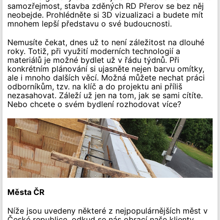
samozřejmost, stavba zděných RD Přerov se bez něj
neobejde. Prohlédněte si 3D vizualizaci a budete mít
mnohem lepší představu o své budoucnosti.
Nemusíte čekat, dnes už to není záležitost na dlouhé
roky. Totiž, při využití moderních technologií a
materiálů je možné bydlet už v řádu týdnů. Při
konkrétním plánování si ujasněte nejen barvu omítky,
ale i mnoho dalších věcí. Možná můžete nechat práci
odborníkům, tzv. na klíč a do projektu ani příliš
nezasahovat. Záleží už jen na tom, jak se sami cítíte.
Nebo chcete o svém bydlení rozhodovat více?
Města ČR
Níže jsou uvedeny některé z nejpopulárnějších měst v
České republice, odkud se nás obrací naše klienty.