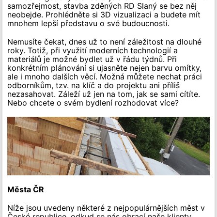
samozřejmost, stavba zděných RD Slaný se bez něj
neobejde. Prohlédněte si 3D vizualizaci a budete mít
mnohem lepší představu o své budoucnosti.
Nemusíte čekat, dnes už to není záležitost na dlouhé
roky. Totiž, při využití moderních technologií a
materiálů je možné bydlet už v řádu týdnů. Při
konkrétním plánování si ujasněte nejen barvu omítky,
ale i mnoho dalších věcí. Možná můžete nechat práci
odborníkům, tzv. na klíč a do projektu ani příliš
nezasahovat. Záleží už jen na tom, jak se sami cítíte.
Nebo chcete o svém bydlení rozhodovat více?
Města ČR
Níže jsou uvedeny některé z nejpopulárnějších měst v
České republice, odkud se nás obrací naše klienty.