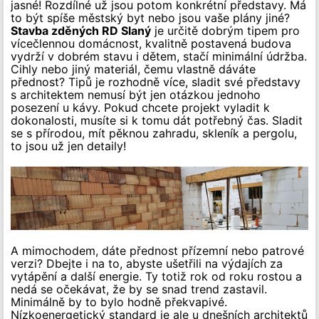
jasné! Rozdílné už jsou potom konkrétní představy. Má
to být spíše městský byt nebo jsou vaše plány jiné?
Stavba zděných RD Slaný
je určitě dobrým tipem pro
vícečlennou domácnost, kvalitně postavená budova
vydrží v dobrém stavu i dětem, stačí minimální údržba.
Cihly nebo jiný materiál, čemu vlastně dáváte
přednost? Tipů je rozhodně více, sladit své představy
s architektem nemusí být jen otázkou jednoho
posezení u kávy. Pokud chcete projekt vyladit k
dokonalosti, musíte si k tomu dát potřebný čas. Sladit
se s přírodou, mít pěknou zahradu, skleník a pergolu,
to jsou už jen detaily!
A mimochodem, dáte přednost přízemní nebo patrové
verzi? Dbejte i na to, abyste ušetřili na výdajích za
vytápění a další energie. Ty totiž rok od roku rostou a
nedá se očekávat, že by se snad trend zastavil.
Minimálně by to bylo hodně překvapivé.
Nízkoenergetický standard je ale u dnešních architektů