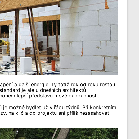
pění a další energie. Ty totiž rok od roku rostou
tandard je ale u dnešních architektů
mnohem lepší představu o své budoucnosti.
lů je možné bydlet už v řádu týdnů. Při konkrétním
. na klíč a do projektu ani příliš nezasahovat.