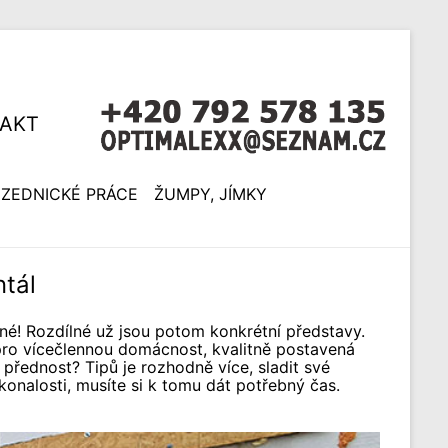
AKT
ZEDNICKÉ PRÁCE
ŽUMPY, JÍMKY
tál
sné! Rozdílné už jsou potom konkrétní představy.
pro vícečlennou domácnost, kvalitně postavená
 přednost? Tipů je rozhodně více, sladit své
onalosti, musíte si k tomu dát potřebný čas.