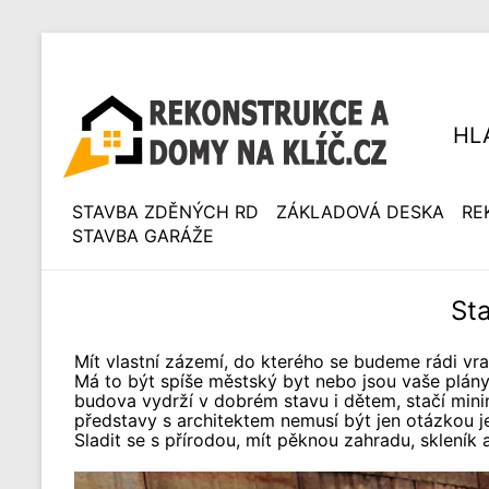
HL
STAVBA ZDĚNÝCH RD
ZÁKLADOVÁ DESKA
RE
STAVBA GARÁŽE
St
Mít vlastní zázemí, do kterého se budeme rádi vra
Má to být spíše městský byt nebo jsou vaše plány
budova vydrží v dobrém stavu i dětem, stačí minim
představy s architektem nemusí být jen otázkou j
Sladit se s přírodou, mít pěknou zahradu, skleník a