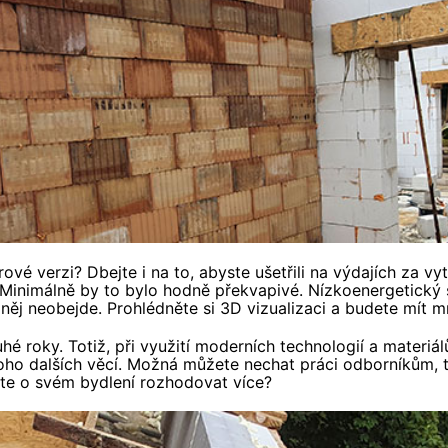
 verzi? Dbejte i na to, abyste ušetřili na výdajích za vytá
 Minimálně by to bylo hodně překvapivé. Nízkoenergetický s
ěj neobejde. Prohlédněte si 3D vizualizaci a budete mít 
hé roky. Totiž, při využití moderních technologií a materiá
oho dalších věcí. Možná můžete nechat práci odborníkům, tzv
cete o svém bydlení rozhodovat více?