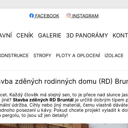
FACEBOOK
INSTAGRAM
AVNÍ
CENÍK
GALERIE
3D PANORÁMY
KONT
KONSTRUKCE
STROPY
PLOTY A OPLOCENÍ
IZOLACE
avba zděných rodinných domu (RD) Brun
cet. Každý člověk má stejný sen, to je přece nad slunce ja
 jiné?
Stavba zděných RD Bruntál
je určitě dobrým tipem 
ální údržba. Cihly nebo jiný materiál, čemu vlastně dáváte
ednoho posezení u kávy. Pokud chcete projekt vyladit k dok
 pergolu, to jsou už jen detaily!