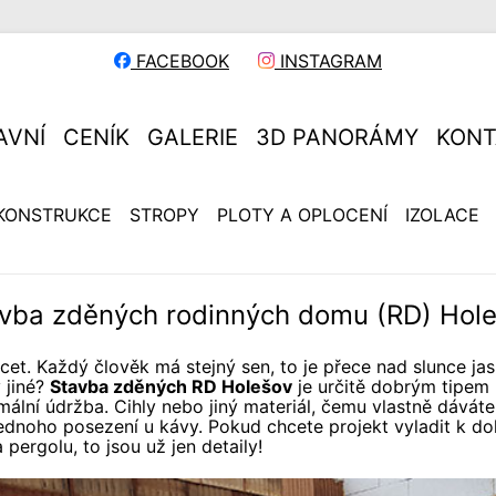
FACEBOOK
INSTAGRAM
AVNÍ
CENÍK
GALERIE
3D PANORÁMY
KONT
KONSTRUKCE
STROPY
PLOTY A OPLOCENÍ
IZOLACE
vba zděných rodinných domu (RD) Hol
cet. Každý člověk má stejný sen, to je přece nad slunce ja
 jiné?
Stavba zděných RD Holešov
je určitě dobrým tipem
ální údržba. Cihly nebo jiný materiál, čemu vlastně dáváte
ednoho posezení u kávy. Pokud chcete projekt vyladit k dok
 pergolu, to jsou už jen detaily!