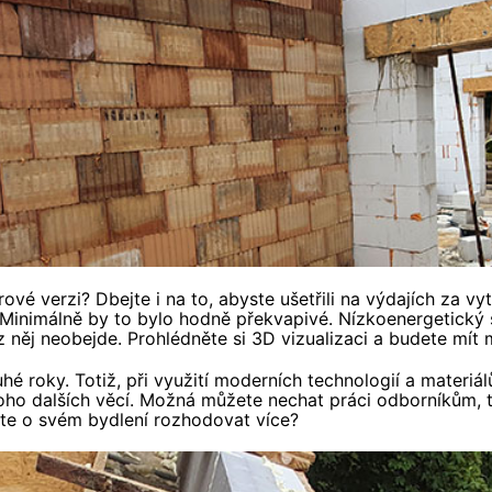
 verzi? Dbejte i na to, abyste ušetřili na výdajích za vytá
 Minimálně by to bylo hodně překvapivé. Nízkoenergetický s
něj neobejde. Prohlédněte si 3D vizualizaci a budete mít
hé roky. Totiž, při využití moderních technologií a materiá
oho dalších věcí. Možná můžete nechat práci odborníkům, tzv
cete o svém bydlení rozhodovat více?