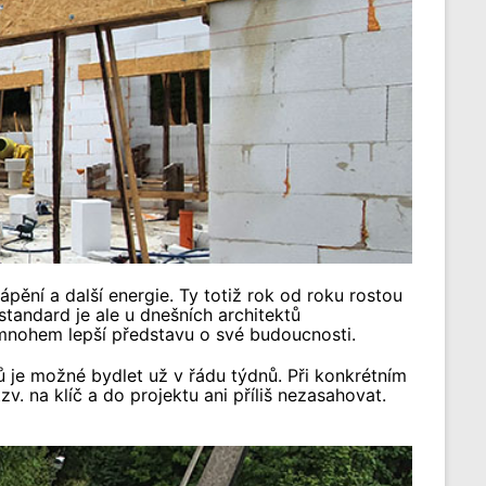
pění a další energie. Ty totiž rok od roku rostou
tandard je ale u dnešních architektů
 mnohem lepší představu o své budoucnosti.
lů je možné bydlet už v řádu týdnů. Při konkrétním
. na klíč a do projektu ani příliš nezasahovat.