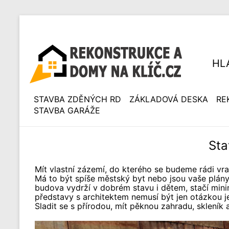
HL
STAVBA ZDĚNÝCH RD
ZÁKLADOVÁ DESKA
RE
STAVBA GARÁŽE
Sta
Mít vlastní zázemí, do kterého se budeme rádi vra
Má to být spíše městský byt nebo jsou vaše plány
budova vydrží v dobrém stavu i dětem, stačí minim
představy s architektem nemusí být jen otázkou j
Sladit se s přírodou, mít pěknou zahradu, skleník a