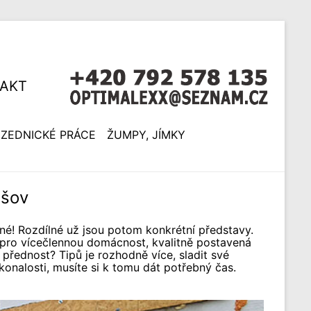
AKT
ZEDNICKÉ PRÁCE
ŽUMPY, JÍMKY
ešov
sné! Rozdílné už jsou potom konkrétní představy.
 pro vícečlennou domácnost, kvalitně postavená
 přednost? Tipů je rozhodně více, sladit své
onalosti, musíte si k tomu dát potřebný čas.