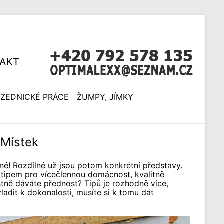
AKT
ZEDNICKÉ PRÁCE
ŽUMPY, JÍMKY
-Místek
sné! Rozdílné už jsou potom konkrétní představy.
 tipem pro vícečlennou domácnost, kvalitně
stně dáváte přednost? Tipů je rozhodně více,
adit k dokonalosti, musíte si k tomu dát