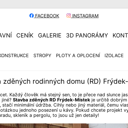
FACEBOOK
INSTAGRAM
AVNÍ
CENÍK
GALERIE
3D PANORÁMY
KONT
KONSTRUKCE
STROPY
PLOTY A OPLOCENÍ
IZOLACE
 zděných rodinných domu (RD) Frýdek
cet. Každý člověk má stejný sen, to je přece nad slunce ja
 jiné?
Stavba zděných RD Frýdek-Místek
je určitě dobrým
stačí minimální údržba. Cihly nebo jiný materiál, čemu vla
 otázkou jednoho posezení u kávy. Pokud chcete projekt vyl
adu, skleník a pergolu, to jsou už jen detaily!