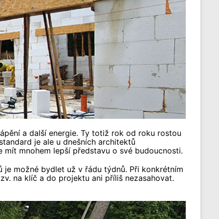
pění a další energie. Ty totiž rok od roku rostou
tandard je ale u dnešních architektů
e mít mnohem lepší představu o své budoucnosti.
lů je možné bydlet už v řádu týdnů. Při konkrétním
. na klíč a do projektu ani příliš nezasahovat.