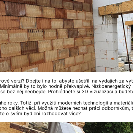
 verzi? Dbejte i na to, abyste ušetřili na výdajích za vytá
 Minimálně by to bylo hodně překvapivé. Nízkoenergetický s
e bez něj neobejde. Prohlédněte si 3D vizualizaci a budet
hé roky. Totiž, při využití moderních technologií a materiá
oho dalších věcí. Možná můžete nechat práci odborníkům, tzv
cete o svém bydlení rozhodovat více?