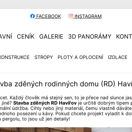
FACEBOOK
INSTAGRAM
AVNÍ
CENÍK
GALERIE
3D PANORÁMY
KONT
KONSTRUKCE
STROPY
PLOTY A OPLOCENÍ
IZOLACE
vba zděných rodinných domu (RD) Hav
cet. Každý člověk má stejný sen, to je přece nad slunce ja
 jiné?
Stavba zděných RD Havířov
je určitě dobrým tipem 
ální údržba. Cihly nebo jiný materiál, čemu vlastně dáváte
ednoho posezení u kávy. Pokud chcete projekt vyladit k dok
 pergolu, to jsou už jen detaily!