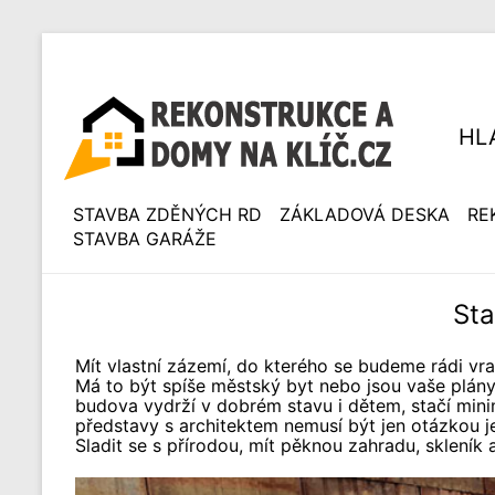
HL
STAVBA ZDĚNÝCH RD
ZÁKLADOVÁ DESKA
RE
STAVBA GARÁŽE
Sta
Mít vlastní zázemí, do kterého se budeme rádi vra
Má to být spíše městský byt nebo jsou vaše plány
budova vydrží v dobrém stavu i dětem, stačí minim
představy s architektem nemusí být jen otázkou j
Sladit se s přírodou, mít pěknou zahradu, skleník a