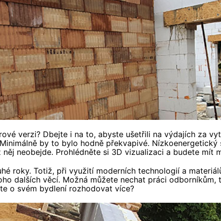
 verzi? Dbejte i na to, abyste ušetřili na výdajích za vytá
 Minimálně by to bylo hodně překvapivé. Nízkoenergetický s
něj neobejde. Prohlédněte si 3D vizualizaci a budete mít 
hé roky. Totiž, při využití moderních technologií a materiá
oho dalších věcí. Možná můžete nechat práci odborníkům, tzv
cete o svém bydlení rozhodovat více?