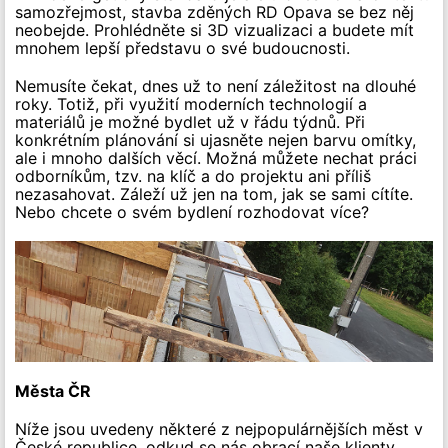
samozřejmost, stavba zděných RD Opava se bez něj
neobejde. Prohlédněte si 3D vizualizaci a budete mít
mnohem lepší představu o své budoucnosti.
Nemusíte čekat, dnes už to není záležitost na dlouhé
roky. Totiž, při využití moderních technologií a
materiálů je možné bydlet už v řádu týdnů. Při
konkrétním plánování si ujasněte nejen barvu omítky,
ale i mnoho dalších věcí. Možná můžete nechat práci
odborníkům, tzv. na klíč a do projektu ani příliš
nezasahovat. Záleží už jen na tom, jak se sami cítíte.
Nebo chcete o svém bydlení rozhodovat více?
Města ČR
Níže jsou uvedeny některé z nejpopulárnějších měst v
České republice, odkud se nás obrací naše klienty.