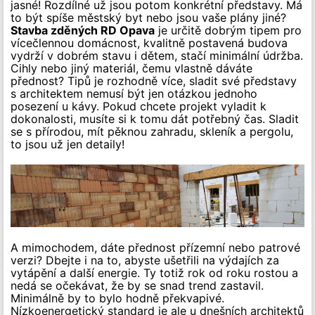
jasné! Rozdílné už jsou potom konkrétní představy. Má
to být spíše městský byt nebo jsou vaše plány jiné?
Stavba zděných RD Opava
je určitě dobrým tipem pro
vícečlennou domácnost, kvalitně postavená budova
vydrží v dobrém stavu i dětem, stačí minimální údržba.
Cihly nebo jiný materiál, čemu vlastně dáváte
přednost? Tipů je rozhodně více, sladit své představy
s architektem nemusí být jen otázkou jednoho
posezení u kávy. Pokud chcete projekt vyladit k
dokonalosti, musíte si k tomu dát potřebný čas. Sladit
se s přírodou, mít pěknou zahradu, skleník a pergolu,
to jsou už jen detaily!
A mimochodem, dáte přednost přízemní nebo patrové
verzi? Dbejte i na to, abyste ušetřili na výdajích za
vytápění a další energie. Ty totiž rok od roku rostou a
nedá se očekávat, že by se snad trend zastavil.
Minimálně by to bylo hodně překvapivé.
Nízkoenergetický standard je ale u dnešních architektů