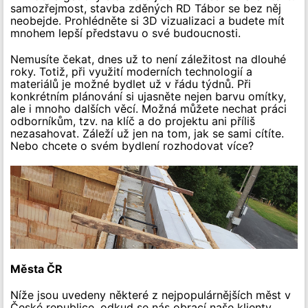
samozřejmost, stavba zděných RD Tábor se bez něj
neobejde. Prohlédněte si 3D vizualizaci a budete mít
mnohem lepší představu o své budoucnosti.
Nemusíte čekat, dnes už to není záležitost na dlouhé
roky. Totiž, při využití moderních technologií a
materiálů je možné bydlet už v řádu týdnů. Při
konkrétním plánování si ujasněte nejen barvu omítky,
ale i mnoho dalších věcí. Možná můžete nechat práci
odborníkům, tzv. na klíč a do projektu ani příliš
nezasahovat. Záleží už jen na tom, jak se sami cítíte.
Nebo chcete o svém bydlení rozhodovat více?
Města ČR
Níže jsou uvedeny některé z nejpopulárnějších měst v
České republice, odkud se nás obrací naše klienty.