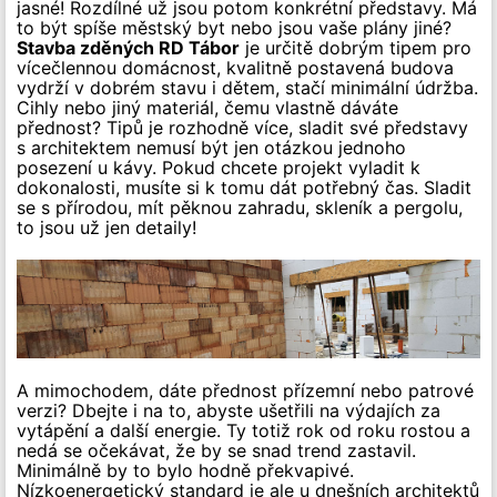
jasné! Rozdílné už jsou potom konkrétní představy. Má
to být spíše městský byt nebo jsou vaše plány jiné?
Stavba zděných RD Tábor
je určitě dobrým tipem pro
vícečlennou domácnost, kvalitně postavená budova
vydrží v dobrém stavu i dětem, stačí minimální údržba.
Cihly nebo jiný materiál, čemu vlastně dáváte
přednost? Tipů je rozhodně více, sladit své představy
s architektem nemusí být jen otázkou jednoho
posezení u kávy. Pokud chcete projekt vyladit k
dokonalosti, musíte si k tomu dát potřebný čas. Sladit
se s přírodou, mít pěknou zahradu, skleník a pergolu,
to jsou už jen detaily!
A mimochodem, dáte přednost přízemní nebo patrové
verzi? Dbejte i na to, abyste ušetřili na výdajích za
vytápění a další energie. Ty totiž rok od roku rostou a
nedá se očekávat, že by se snad trend zastavil.
Minimálně by to bylo hodně překvapivé.
Nízkoenergetický standard je ale u dnešních architektů