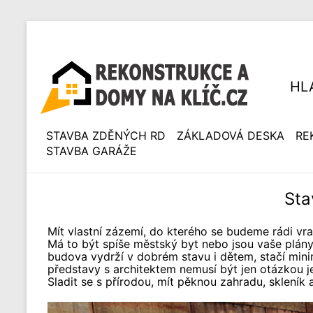
HL
STAVBA ZDĚNÝCH RD
ZÁKLADOVÁ DESKA
RE
STAVBA GARÁŽE
Sta
Mít vlastní zázemí, do kterého se budeme rádi vra
Má to být spíše městský byt nebo jsou vaše plány
budova vydrží v dobrém stavu i dětem, stačí minim
představy s architektem nemusí být jen otázkou j
Sladit se s přírodou, mít pěknou zahradu, skleník a