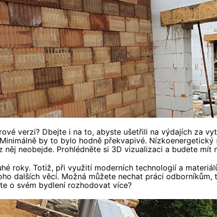
 verzi? Dbejte i na to, abyste ušetřili na výdajích za vytá
 Minimálně by to bylo hodně překvapivé. Nízkoenergetický s
něj neobejde. Prohlédněte si 3D vizualizaci a budete mít
hé roky. Totiž, při využití moderních technologií a materiá
oho dalších věcí. Možná můžete nechat práci odborníkům, tzv
cete o svém bydlení rozhodovat více?