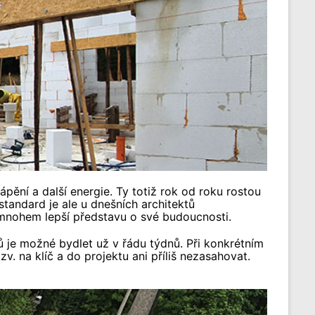
pění a další energie. Ty totiž rok od roku rostou
tandard je ale u dnešních architektů
 mnohem lepší představu o své budoucnosti.
lů je možné bydlet už v řádu týdnů. Při konkrétním
. na klíč a do projektu ani příliš nezasahovat.