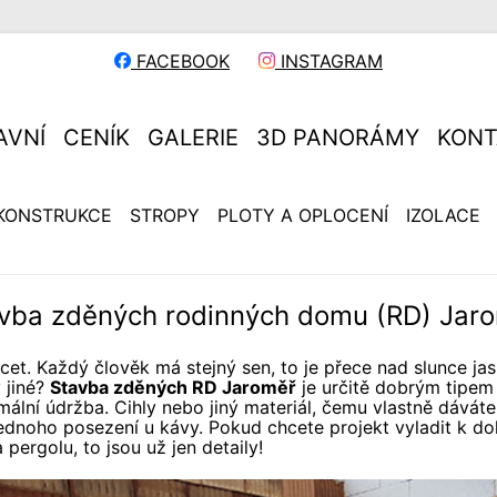
FACEBOOK
INSTAGRAM
AVNÍ
CENÍK
GALERIE
3D PANORÁMY
KONT
KONSTRUKCE
STROPY
PLOTY A OPLOCENÍ
IZOLACE
vba zděných rodinných domu (RD) Jar
cet. Každý člověk má stejný sen, to je přece nad slunce ja
 jiné?
Stavba zděných RD Jaroměř
je určitě dobrým tipem
ální údržba. Cihly nebo jiný materiál, čemu vlastně dáváte
ednoho posezení u kávy. Pokud chcete projekt vyladit k dok
 pergolu, to jsou už jen detaily!