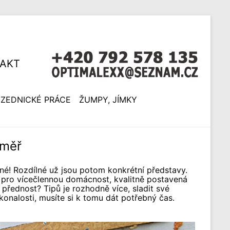
AKT
ZEDNICKÉ PRÁCE
ŽUMPY, JÍMKY
oměř
sné! Rozdílné už jsou potom konkrétní představy.
 pro vícečlennou domácnost, kvalitně postavená
 přednost? Tipů je rozhodně více, sladit své
onalosti, musíte si k tomu dát potřebný čas.