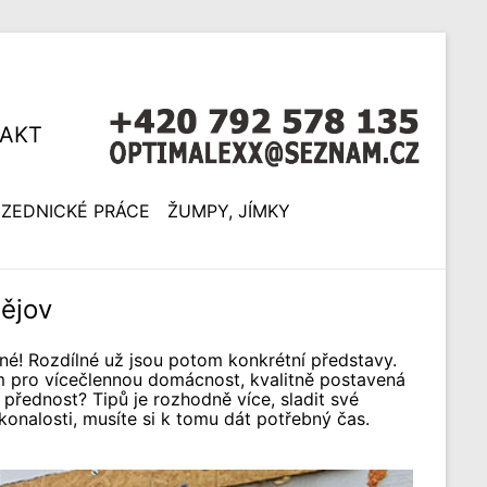
AKT
ZEDNICKÉ PRÁCE
ŽUMPY, JÍMKY
ějov
sné! Rozdílné už jsou potom konkrétní představy.
m pro vícečlennou domácnost, kvalitně postavená
 přednost? Tipů je rozhodně více, sladit své
onalosti, musíte si k tomu dát potřebný čas.