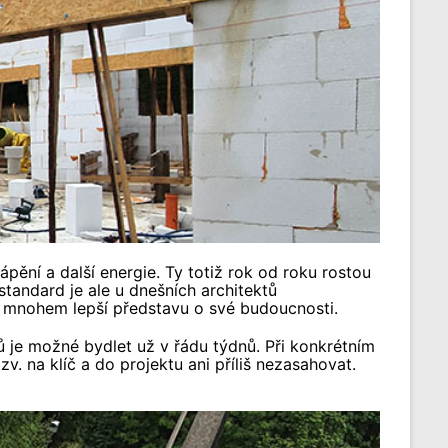
pění a další energie. Ty totiž rok od roku rostou
tandard je ale u dnešních architektů
t mnohem lepší představu o své budoucnosti.
lů je možné bydlet už v řádu týdnů. Při konkrétním
. na klíč a do projektu ani příliš nezasahovat.