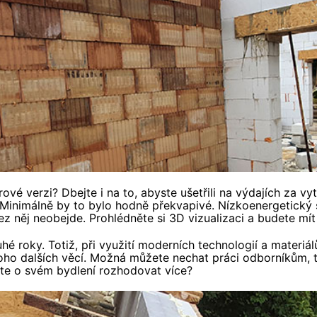
 verzi? Dbejte i na to, abyste ušetřili na výdajích za vytá
 Minimálně by to bylo hodně překvapivé. Nízkoenergetický s
z něj neobejde. Prohlédněte si 3D vizualizaci a budete mí
hé roky. Totiž, při využití moderních technologií a materiá
oho dalších věcí. Možná můžete nechat práci odborníkům, tzv
cete o svém bydlení rozhodovat více?