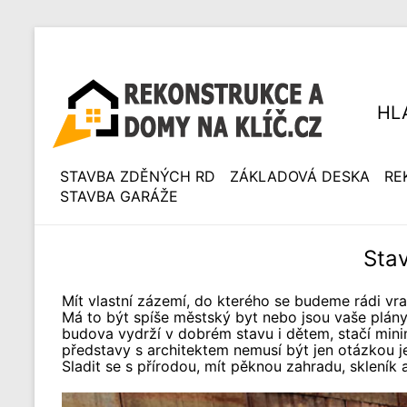
HL
STAVBA ZDĚNÝCH RD
ZÁKLADOVÁ DESKA
RE
STAVBA GARÁŽE
Sta
Mít vlastní zázemí, do kterého se budeme rádi vra
Má to být spíše městský byt nebo jsou vaše plány
budova vydrží v dobrém stavu i dětem, stačí minim
představy s architektem nemusí být jen otázkou j
Sladit se s přírodou, mít pěknou zahradu, skleník a