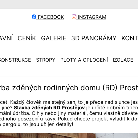
FACEBOOK
INSTAGRAM
AVNÍ
CENÍK
GALERIE
3D PANORÁMY
KONT
KONSTRUKCE
STROPY
PLOTY A OPLOCENÍ
IZOLACE
vba zděných rodinných domu (RD) Prost
cet. Každý člověk má stejný sen, to je přece nad slunce ja
 jiné?
Stavba zděných RD Prostějov
je určitě dobrým tipe
ální údržba. Cihly nebo jiný materiál, čemu vlastně dáváte
ednoho posezení u kávy. Pokud chcete projekt vyladit k dok
 pergolu, to jsou už jen detaily!