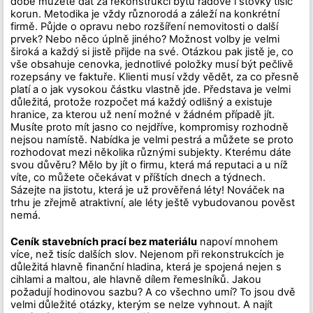
době můžete dát za rekonstrukci bytu řádově i stovky tisíc
korun. Metodika je vždy různorodá a záleží na konkrétní
firmě. Půjde o opravu nebo rozšíření nemovitosti o další
prvek? Nebo něco úplně jiného? Možnost volby je velmi
široká a každý si jistě přijde na své. Otázkou pak jistě je, co
vše obsahuje cenovka, jednotlivé položky musí být pečlivě
rozepsány ve faktuře. Klienti musí vždy vědět, za co přesně
platí a o jak vysokou částku vlastně jde. Představa je velmi
důležitá, protože rozpočet má každý odlišný a existuje
hranice, za kterou už není možné v žádném případě jít.
Musíte proto mít jasno co nejdříve, kompromisy rozhodně
nejsou namístě. Nabídka je velmi pestrá a můžete se proto
rozhodovat mezi několika různými subjekty. Kterému dáte
svou důvěru? Mělo by jít o firmu, která má reputaci a u níž
víte, co můžete očekávat v příštích dnech a týdnech.
Sázejte na jistotu, která je už prověřená léty! Nováček na
trhu je zřejmě atraktivní, ale léty ještě vybudovanou pověst
nemá.
Ceník stavebních prací bez materiálu
napoví mnohem
více, než tisíc dalších slov. Nejenom při rekonstrukcích je
důležitá hlavně finanční hladina, která je spojená nejen s
cihlami a maltou, ale hlavně dílem řemeslníků. Jakou
požadují hodinovou sazbu? A co všechno umí? To jsou dvě
velmi důležité otázky, kterým se nelze vyhnout. A najít