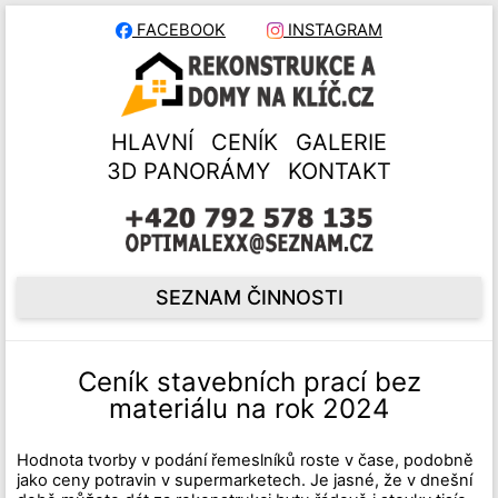
FACEBOOK
INSTAGRAM
HLAVNÍ
CENÍK
GALERIE
3D PANORÁMY
KONTAKT
SEZNAM ČINNOSTI
Ceník stavebních prací bez
materiálu na rok 2024
Hodnota tvorby v podání řemeslníků roste v čase, podobně
jako ceny potravin v supermarketech. Je jasné, že v dnešní