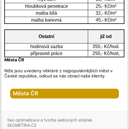
hloubková penetrace
25,- Kč/m²
malba bílá
32,- Kč/m²
malba barevná
45,- Kč/m²
Ostatní
již od
hodinová sazba
350,- Kč/hod.
přípravné práce
250,- Kč/hod,
Města ČR
Níže jsou uvedeny některé z nejpopulárnějších měst v
České republice, odkud se nás obrací naše klienty.
Města ČR
Hlavní město Praha
Praha
Seo optimalizace a tvorba webových stránek
Praha-1
Praha-2
SEOMETRIA.CZ
Praha-3