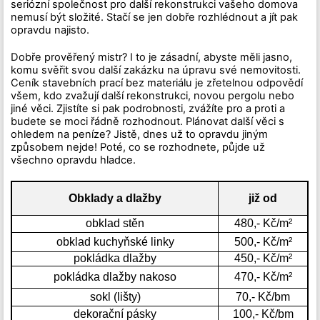
seriózní společnost pro další rekonstrukci vašeho domova
nemusí být složité. Stačí se jen dobře rozhlédnout a jít pak
opravdu najisto.
Dobře prověřený mistr? I to je zásadní, abyste měli jasno,
komu svěřit svou další zakázku na úpravu své nemovitosti.
Ceník stavebních prací bez materiálu je zřetelnou odpovědí
všem, kdo zvažují další rekonstrukci, novou pergolu nebo
jiné věci. Zjistíte si pak podrobnosti, zvážíte pro a proti a
budete se moci řádně rozhodnout. Plánovat další věci s
ohledem na peníze? Jistě, dnes už to opravdu jiným
způsobem nejde! Poté, co se rozhodnete, půjde už
všechno opravdu hladce.
Obklady a dlažby
již od
obklad stěn
480,- Kč/m²
obklad kuchyňské linky
500,- Kč/m²
pokládka dlažby
450,- Kč/m²
pokládka dlažby nakoso
470,- Kč/m²
sokl (lišty)
70,- Kč/bm
dekorační pásky
100,- Kč/bm