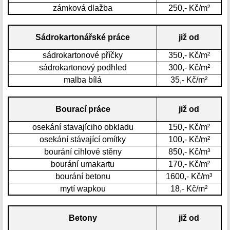
zámková dlažba
250,- Kč/m²
Sádrokartonářské práce
již od
sádrokartonové příčky
350,- Kč/m²
sádrokartonový podhled
300,- Kč/m²
malba bílá
35,- Kč/m²
Bourací práce
již od
osekání stavajíciho obkladu
150,- Kč/m²
osekání stávající omítky
100,- Kč/m²
bourání cihlové stěny
850,- Kč/m³
bourání umakartu
170,- Kč/m²
bourání betonu
1600,- Kč/m³
mytí wapkou
18,- Kč/m²
Betony
již od