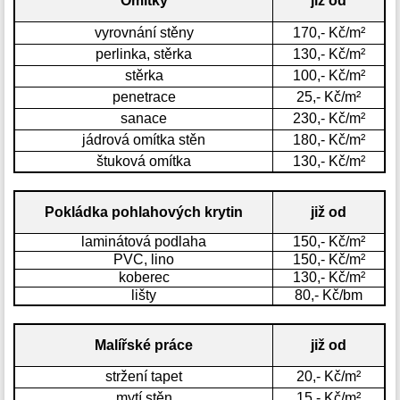
Omítky
již od
vyrovnání stěny
170,- Kč/m²
perlinka, stěrka
130,- Kč/m²
stěrka
100,- Kč/m²
penetrace
25,- Kč/m²
sanace
230,- Kč/m²
jádrová omítka stěn
180,- Kč/m²
štuková omítka
130,- Kč/m²
Pokládka pohlahových krytin
již od
laminátová podlaha
150,- Kč/m²
PVC, lino
150,- Kč/m²
koberec
130,- Kč/m²
lišty
80,- Kč/bm
Malířské práce
již od
stržení tapet
20,- Kč/m²
mytí stěn
15,- Kč/m²