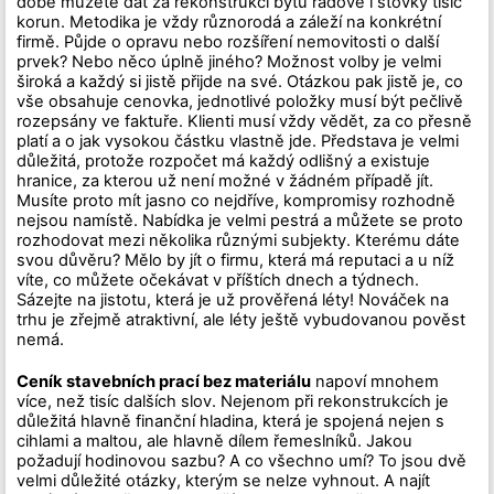
době můžete dát za rekonstrukci bytu řádově i stovky tisíc
korun. Metodika je vždy různorodá a záleží na konkrétní
firmě. Půjde o opravu nebo rozšíření nemovitosti o další
prvek? Nebo něco úplně jiného? Možnost volby je velmi
široká a každý si jistě přijde na své. Otázkou pak jistě je, co
vše obsahuje cenovka, jednotlivé položky musí být pečlivě
rozepsány ve faktuře. Klienti musí vždy vědět, za co přesně
platí a o jak vysokou částku vlastně jde. Představa je velmi
důležitá, protože rozpočet má každý odlišný a existuje
hranice, za kterou už není možné v žádném případě jít.
Musíte proto mít jasno co nejdříve, kompromisy rozhodně
nejsou namístě. Nabídka je velmi pestrá a můžete se proto
rozhodovat mezi několika různými subjekty. Kterému dáte
svou důvěru? Mělo by jít o firmu, která má reputaci a u níž
víte, co můžete očekávat v příštích dnech a týdnech.
Sázejte na jistotu, která je už prověřená léty! Nováček na
trhu je zřejmě atraktivní, ale léty ještě vybudovanou pověst
nemá.
Ceník stavebních prací bez materiálu
napoví mnohem
více, než tisíc dalších slov. Nejenom při rekonstrukcích je
důležitá hlavně finanční hladina, která je spojená nejen s
cihlami a maltou, ale hlavně dílem řemeslníků. Jakou
požadují hodinovou sazbu? A co všechno umí? To jsou dvě
velmi důležité otázky, kterým se nelze vyhnout. A najít