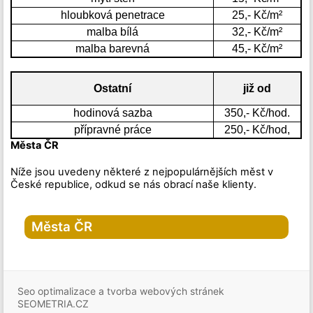
hloubková penetrace
25,- Kč/m²
malba bílá
32,- Kč/m²
malba barevná
45,- Kč/m²
Ostatní
již od
hodinová sazba
350,- Kč/hod.
přípravné práce
250,- Kč/hod,
Města ČR
Níže jsou uvedeny některé z nejpopulárnějších měst v
České republice, odkud se nás obrací naše klienty.
Města ČR
Hlavní město Praha
Praha
Seo optimalizace a tvorba webových stránek
Praha-1
Praha-2
SEOMETRIA.CZ
Praha-3