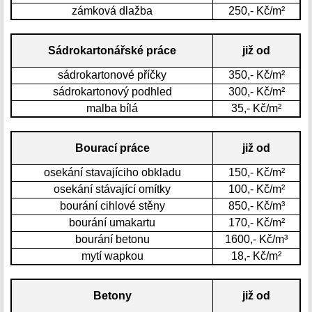
zámková dlažba
250,- Kč/m²
Sádrokartonářské práce
již od
sádrokartonové příčky
350,- Kč/m²
sádrokartonový podhled
300,- Kč/m²
malba bílá
35,- Kč/m²
Bourací práce
již od
osekání stavajíciho obkladu
150,- Kč/m²
osekání stávající omítky
100,- Kč/m²
bourání cihlové stěny
850,- Kč/m³
bourání umakartu
170,- Kč/m²
bourání betonu
1600,- Kč/m³
mytí wapkou
18,- Kč/m²
Betony
již od