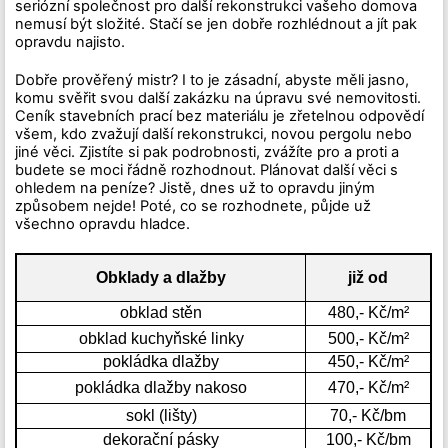
seriózní společnost pro další rekonstrukci vašeho domova
nemusí být složité. Stačí se jen dobře rozhlédnout a jít pak
opravdu najisto.
Dobře prověřený mistr? I to je zásadní, abyste měli jasno,
komu svěřit svou další zakázku na úpravu své nemovitosti.
Ceník stavebních prací bez materiálu je zřetelnou odpovědí
všem, kdo zvažují další rekonstrukci, novou pergolu nebo
jiné věci. Zjistíte si pak podrobnosti, zvážíte pro a proti a
budete se moci řádně rozhodnout. Plánovat další věci s
ohledem na peníze? Jistě, dnes už to opravdu jiným
způsobem nejde! Poté, co se rozhodnete, půjde už
všechno opravdu hladce.
Obklady a dlažby
již od
obklad stěn
480,- Kč/m²
obklad kuchyňské linky
500,- Kč/m²
pokládka dlažby
450,- Kč/m²
pokládka dlažby nakoso
470,- Kč/m²
sokl (lišty)
70,- Kč/bm
dekorační pásky
100,- Kč/bm