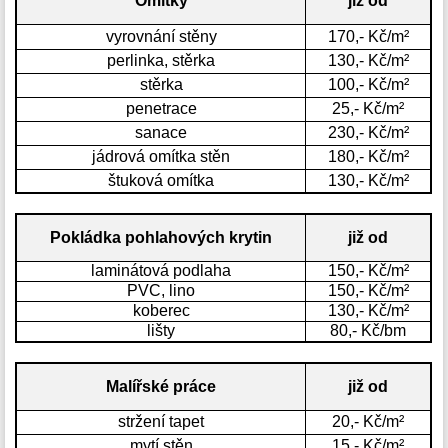
Omítky
již od
vyrovnání stěny
170,- Kč/m²
perlinka, stěrka
130,- Kč/m²
stěrka
100,- Kč/m²
penetrace
25,- Kč/m²
sanace
230,- Kč/m²
jádrová omítka stěn
180,- Kč/m²
štuková omítka
130,- Kč/m²
Pokládka pohlahových krytin
již od
laminátová podlaha
150,- Kč/m²
PVC, lino
150,- Kč/m²
koberec
130,- Kč/m²
lišty
80,- Kč/bm
Malířské práce
již od
stržení tapet
20,- Kč/m²
mytí stěn
15,- Kč/m²