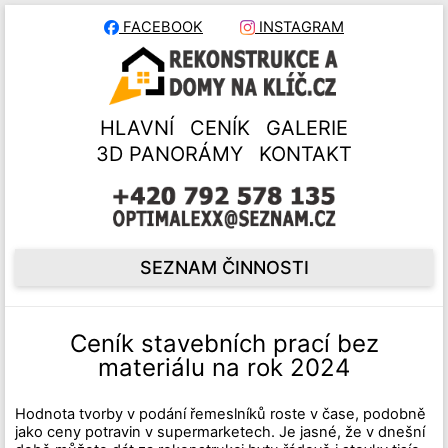
FACEBOOK
INSTAGRAM
HLAVNÍ
CENÍK
GALERIE
3D PANORÁMY
KONTAKT
SEZNAM ČINNOSTI
Ceník stavebních prací bez
materiálu na rok 2024
Hodnota tvorby v podání řemeslníků roste v čase, podobně
jako ceny potravin v supermarketech. Je jasné, že v dnešní