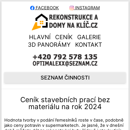
FACEBOOK
INSTAGRAM
HLAVNÍ
CENÍK
GALERIE
3D PANORÁMY
KONTAKT
SEZNAM ČINNOSTI
Ceník stavebních prací bez
materiálu na rok 2024
Hodnota tvorby v podání řemeslníků roste v čase, podobně
jako ceny potravin v supermarketech. Je jasné, že v dnešní