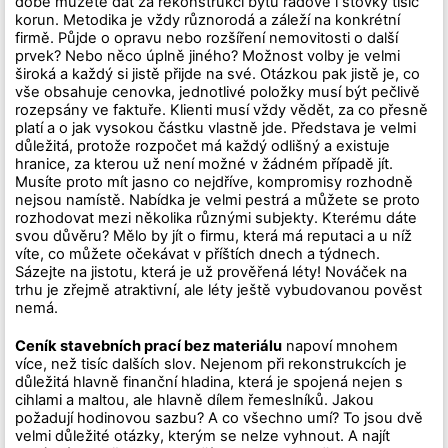
době můžete dát za rekonstrukci bytu řádově i stovky tisíc
korun. Metodika je vždy různorodá a záleží na konkrétní
firmě. Půjde o opravu nebo rozšíření nemovitosti o další
prvek? Nebo něco úplně jiného? Možnost volby je velmi
široká a každý si jistě přijde na své. Otázkou pak jistě je, co
vše obsahuje cenovka, jednotlivé položky musí být pečlivě
rozepsány ve faktuře. Klienti musí vždy vědět, za co přesně
platí a o jak vysokou částku vlastně jde. Představa je velmi
důležitá, protože rozpočet má každý odlišný a existuje
hranice, za kterou už není možné v žádném případě jít.
Musíte proto mít jasno co nejdříve, kompromisy rozhodně
nejsou namístě. Nabídka je velmi pestrá a můžete se proto
rozhodovat mezi několika různými subjekty. Kterému dáte
svou důvěru? Mělo by jít o firmu, která má reputaci a u níž
víte, co můžete očekávat v příštích dnech a týdnech.
Sázejte na jistotu, která je už prověřená léty! Nováček na
trhu je zřejmě atraktivní, ale léty ještě vybudovanou pověst
nemá.
Ceník stavebních prací bez materiálu
napoví mnohem
více, než tisíc dalších slov. Nejenom při rekonstrukcích je
důležitá hlavně finanční hladina, která je spojená nejen s
cihlami a maltou, ale hlavně dílem řemeslníků. Jakou
požadují hodinovou sazbu? A co všechno umí? To jsou dvě
velmi důležité otázky, kterým se nelze vyhnout. A najít