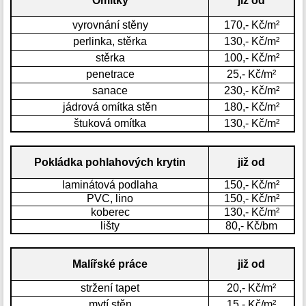
Omítky
již od
vyrovnání stěny
170,- Kč/m²
perlinka, stěrka
130,- Kč/m²
stěrka
100,- Kč/m²
penetrace
25,- Kč/m²
sanace
230,- Kč/m²
jádrová omítka stěn
180,- Kč/m²
štuková omítka
130,- Kč/m²
Pokládka pohlahových krytin
již od
laminátová podlaha
150,- Kč/m²
PVC, lino
150,- Kč/m²
koberec
130,- Kč/m²
lišty
80,- Kč/bm
Malířské práce
již od
stržení tapet
20,- Kč/m²
mytí stěn
15,- Kč/m²