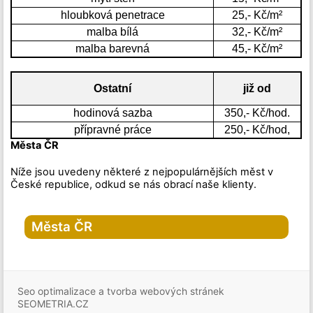
hloubková penetrace
25,- Kč/m²
malba bílá
32,- Kč/m²
malba barevná
45,- Kč/m²
Ostatní
již od
hodinová sazba
350,- Kč/hod.
přípravné práce
250,- Kč/hod,
Města ČR
Níže jsou uvedeny některé z nejpopulárnějších měst v
České republice, odkud se nás obrací naše klienty.
Města ČR
Hlavní město Praha
Praha
Seo optimalizace a tvorba webových stránek
Praha-1
Praha-2
SEOMETRIA.CZ
Praha-3