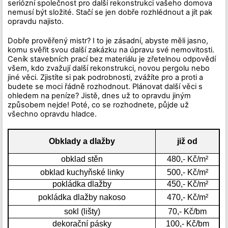
seriózní společnost pro další rekonstrukci vašeho domova
nemusí být složité. Stačí se jen dobře rozhlédnout a jít pak
opravdu najisto.
Dobře prověřený mistr? I to je zásadní, abyste měli jasno,
komu svěřit svou další zakázku na úpravu své nemovitosti.
Ceník stavebních prací bez materiálu je zřetelnou odpovědí
všem, kdo zvažují další rekonstrukci, novou pergolu nebo
jiné věci. Zjistíte si pak podrobnosti, zvážíte pro a proti a
budete se moci řádně rozhodnout. Plánovat další věci s
ohledem na peníze? Jistě, dnes už to opravdu jiným
způsobem nejde! Poté, co se rozhodnete, půjde už
všechno opravdu hladce.
Obklady a dlažby
již od
obklad stěn
480,- Kč/m²
obklad kuchyňské linky
500,- Kč/m²
pokládka dlažby
450,- Kč/m²
pokládka dlažby nakoso
470,- Kč/m²
sokl (lišty)
70,- Kč/bm
dekorační pásky
100,- Kč/bm