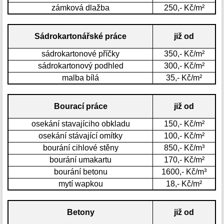
zámková dlažba
250,- Kč/m²
Sádrokartonářské práce
již od
sádrokartonové příčky
350,- Kč/m²
sádrokartonový podhled
300,- Kč/m²
malba bílá
35,- Kč/m²
Bourací práce
již od
osekání stavajíciho obkladu
150,- Kč/m²
osekání stávající omítky
100,- Kč/m²
bourání cihlové stěny
850,- Kč/m³
bourání umakartu
170,- Kč/m²
bourání betonu
1600,- Kč/m³
mytí wapkou
18,- Kč/m²
Betony
již od