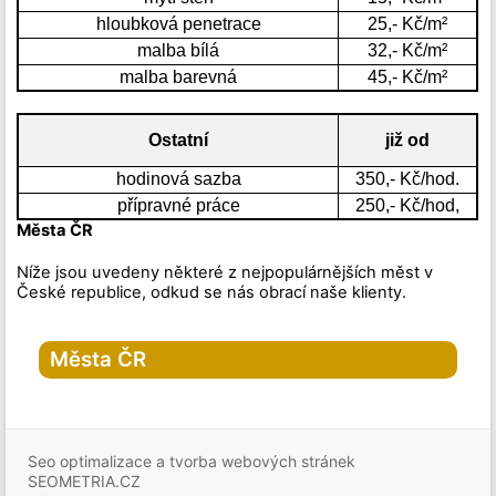
hloubková penetrace
25,- Kč/m²
malba bílá
32,- Kč/m²
malba barevná
45,- Kč/m²
Ostatní
již od
hodinová sazba
350,- Kč/hod.
přípravné práce
250,- Kč/hod,
Města ČR
Níže jsou uvedeny některé z nejpopulárnějších měst v
České republice, odkud se nás obrací naše klienty.
Města ČR
Hlavní město Praha
Praha
Seo optimalizace a tvorba webových stránek
Praha-1
Praha-2
SEOMETRIA.CZ
Praha-3