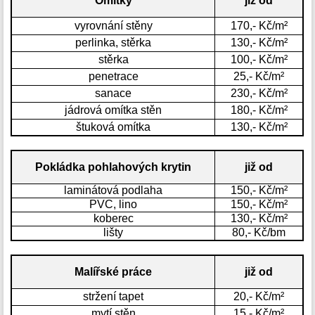
Omítky
již od
vyrovnání stěny
170,- Kč/m²
perlinka, stěrka
130,- Kč/m²
stěrka
100,- Kč/m²
penetrace
25,- Kč/m²
sanace
230,- Kč/m²
jádrová omítka stěn
180,- Kč/m²
štuková omítka
130,- Kč/m²
Pokládka pohlahových krytin
již od
laminátová podlaha
150,- Kč/m²
PVC, lino
150,- Kč/m²
koberec
130,- Kč/m²
lišty
80,- Kč/bm
Malířské práce
již od
stržení tapet
20,- Kč/m²
mytí stěn
15,- Kč/m²