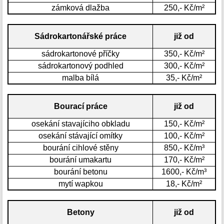
zámková dlažba
250,- Kč/m²
Sádrokartonářské práce
již od
sádrokartonové příčky
350,- Kč/m²
sádrokartonový podhled
300,- Kč/m²
malba bílá
35,- Kč/m²
Bourací práce
již od
osekání stavajíciho obkladu
150,- Kč/m²
osekání stávající omítky
100,- Kč/m²
bourání cihlové stěny
850,- Kč/m³
bourání umakartu
170,- Kč/m²
bourání betonu
1600,- Kč/m³
mytí wapkou
18,- Kč/m²
Betony
již od