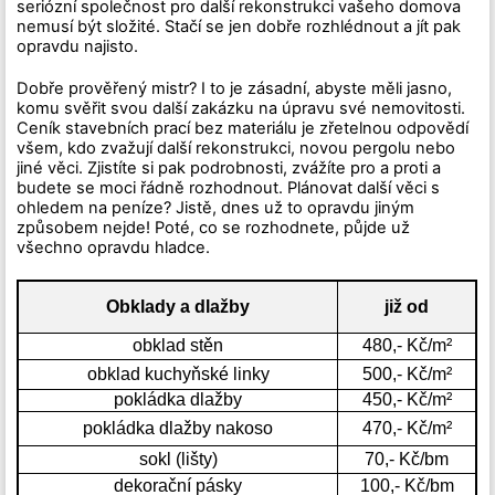
seriózní společnost pro další rekonstrukci vašeho domova
nemusí být složité. Stačí se jen dobře rozhlédnout a jít pak
opravdu najisto.
Dobře prověřený mistr? I to je zásadní, abyste měli jasno,
komu svěřit svou další zakázku na úpravu své nemovitosti.
Ceník stavebních prací bez materiálu je zřetelnou odpovědí
všem, kdo zvažují další rekonstrukci, novou pergolu nebo
jiné věci. Zjistíte si pak podrobnosti, zvážíte pro a proti a
budete se moci řádně rozhodnout. Plánovat další věci s
ohledem na peníze? Jistě, dnes už to opravdu jiným
způsobem nejde! Poté, co se rozhodnete, půjde už
všechno opravdu hladce.
Obklady a dlažby
již od
obklad stěn
480,- Kč/m²
obklad kuchyňské linky
500,- Kč/m²
pokládka dlažby
450,- Kč/m²
pokládka dlažby nakoso
470,- Kč/m²
sokl (lišty)
70,- Kč/bm
dekorační pásky
100,- Kč/bm