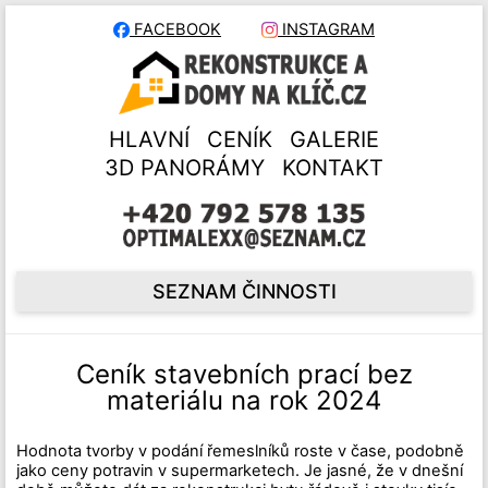
FACEBOOK
INSTAGRAM
HLAVNÍ
CENÍK
GALERIE
3D PANORÁMY
KONTAKT
SEZNAM ČINNOSTI
Ceník stavebních prací bez
materiálu na rok 2024
Hodnota tvorby v podání řemeslníků roste v čase, podobně
jako ceny potravin v supermarketech. Je jasné, že v dnešní