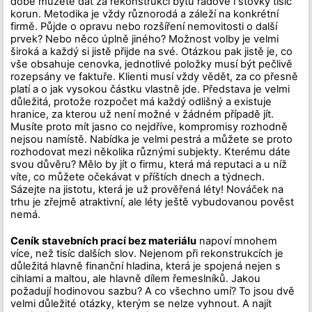
době můžete dát za rekonstrukci bytu řádově i stovky tisíc
korun. Metodika je vždy různorodá a záleží na konkrétní
firmě. Půjde o opravu nebo rozšíření nemovitosti o další
prvek? Nebo něco úplně jiného? Možnost volby je velmi
široká a každý si jistě přijde na své. Otázkou pak jistě je, co
vše obsahuje cenovka, jednotlivé položky musí být pečlivě
rozepsány ve faktuře. Klienti musí vždy vědět, za co přesně
platí a o jak vysokou částku vlastně jde. Představa je velmi
důležitá, protože rozpočet má každý odlišný a existuje
hranice, za kterou už není možné v žádném případě jít.
Musíte proto mít jasno co nejdříve, kompromisy rozhodně
nejsou namístě. Nabídka je velmi pestrá a můžete se proto
rozhodovat mezi několika různými subjekty. Kterému dáte
svou důvěru? Mělo by jít o firmu, která má reputaci a u níž
víte, co můžete očekávat v příštích dnech a týdnech.
Sázejte na jistotu, která je už prověřená léty! Nováček na
trhu je zřejmě atraktivní, ale léty ještě vybudovanou pověst
nemá.
Ceník stavebních prací bez materiálu
napoví mnohem
více, než tisíc dalších slov. Nejenom při rekonstrukcích je
důležitá hlavně finanční hladina, která je spojená nejen s
cihlami a maltou, ale hlavně dílem řemeslníků. Jakou
požadují hodinovou sazbu? A co všechno umí? To jsou dvě
velmi důležité otázky, kterým se nelze vyhnout. A najít