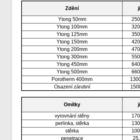
Zdění
j
Ytong 50mm
250
Ytong 100mm
320
Ytong 125mm
350
Ytong 150mm
420
Ytong 200mm
470
Ytong 300mm
550
Ytong 450mm
640
Ytong 500mm
660
Porotherm 400mm
1300
Osazení zárubní
1500
Omítky
j
vyrovnání stěny
170
perlinka, stěrka
130
stěrka
100
penetrace
25,