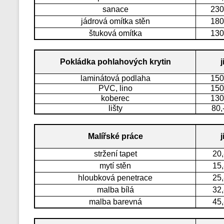
sanace
230
jádrová omítka stěn
180
štuková omítka
130
Pokládka pohlahových krytin
j
laminátová podlaha
150
PVC, lino
150
koberec
130
lišty
80,
Malířské práce
j
stržení tapet
20,
mytí stěn
15,
hloubková penetrace
25,
malba bílá
32,
malba barevná
45,