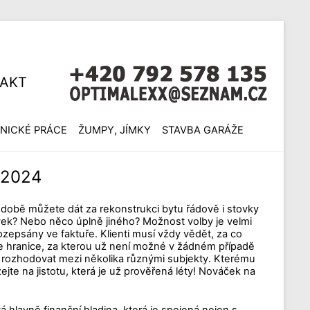
AKT
NICKÉ PRÁCE
ŽUMPY, JÍMKY
STAVBA GARÁŽE
k 2024
 době můžete dát za rekonstrukci bytu řádově i stovky
prvek? Nebo něco úplně jiného? Možnost volby je velmi
rozepsány ve faktuře. Klienti musí vždy vědět, za co
uje hranice, za kterou už není možné v žádném případě
to rozhodovat mezi několika různými subjekty. Kterému
ejte na jistotu, která je už prověřená léty! Nováček na