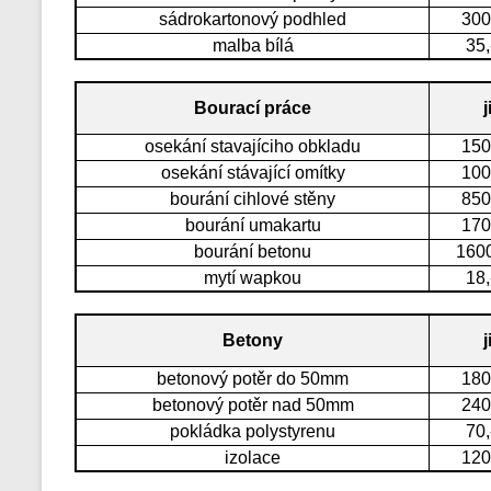
sádrokartonový podhled
300
malba bílá
35,
Bourací práce
j
osekání stavajíciho obkladu
150
osekání stávající omítky
100
bourání cihlové stěny
850
bourání umakartu
170
bourání betonu
1600
mytí wapkou
18,
Betony
j
betonový potěr do 50mm
180
betonový potěr nad 50mm
240
pokládka polystyrenu
70,
izolace
120