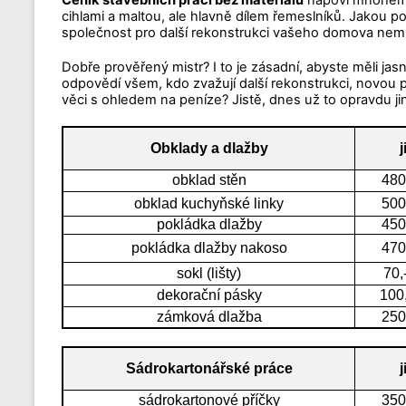
Ceník stavebních prací bez materiálu
napoví mnohem ví
cihlami a maltou, ale hlavně dílem řemeslníků. Jakou p
společnost pro další rekonstrukci vašeho domova nemusí
Dobře prověřený mistr? I to je zásadní, abyste měli ja
odpovědí všem, kdo zvažují další rekonstrukci, novou pe
věci s ohledem na peníze? Jistě, dnes už to opravdu 
Obklady a dlažby
j
obklad stěn
480
obklad kuchyňské linky
500
pokládka dlažby
450
pokládka dlažby nakoso
470
sokl (lišty)
70,
dekorační pásky
100
zámková dlažba
250
Sádrokartonářské práce
j
sádrokartonové příčky
350