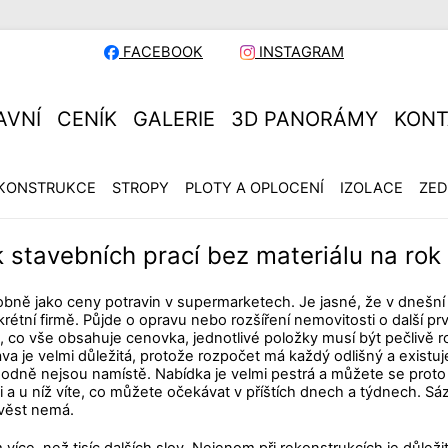
FACEBOOK
INSTAGRAM
AVNÍ
CENÍK
GALERIE
3D PANORÁMY
KONT
KONSTRUKCE
STROPY
PLOTY A OPLOCENÍ
IZOLACE
ZED
 stavebních prací bez materiálu na ro
bně jako ceny potravin v supermarketech. Je jasné, že v dnešní
nkrétní firmě. Půjde o opravu nebo rozšíření nemovitosti o další 
 je, co vše obsahuje cenovka, jednotlivé položky musí být pečlivě 
tava je velmi důležitá, protože rozpočet má každý odlišný a exist
ozhodně nejsou namístě. Nabídka je velmi pestrá a můžete se pro
i a u níž víte, co můžete očekávat v příštích dnech a týdnech. Sáz
ověst nemá.