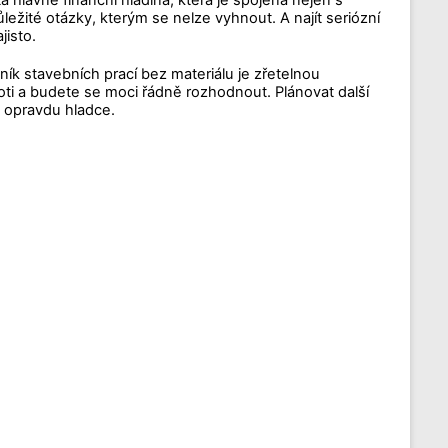
á hlavně finanční hladina, která je spojená nejen s
ežité otázky, kterým se nelze vyhnout. A najít seriózní
jisto.
ník stavebních prací bez materiálu je zřetelnou
roti a budete se moci řádně rozhodnout. Plánovat další
 opravdu hladce.