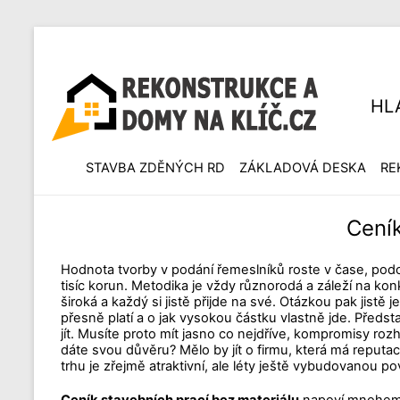
HL
STAVBA ZDĚNÝCH RD
ZÁKLADOVÁ DESKA
RE
Ceník
Hodnota tvorby v podání řemeslníků roste v čase, podo
tisíc korun. Metodika je vždy různorodá a záleží na ko
široká a každý si jistě přijde na své. Otázkou pak jistě
přesně platí a o jak vysokou částku vlastně jde. Předs
jít. Musíte proto mít jasno co nejdříve, kompromisy r
dáte svou důvěru? Mělo by jít o firmu, která má reputac
trhu je zřejmě atraktivní, ale léty ještě vybudovanou p