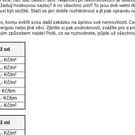
ce, než tisíc dalších slov. Nejenom při rekonstrukcích je důležit
ožadují hodinovou sazbu? A co všechno umí? To jsou dvě velmi důl
 být složité. Stačí se jen dobře rozhlédnout a jít pak opravdu na
sno, komu svěřit svou další zakázku na úpravu své nemovitosti. Ce
rgolu nebo jiné věci. Zjistíte si pak podrobnosti, zvážíte pro a p
jiným způsobem nejde! Poté, co se rozhodnete, půjde už všechno
iž od
,- Kč/m²
,- Kč/m²
,- Kč/m²
,- Kč/m²
- Kč/bm
,- Kč/bm
,- Kč/m²
iž od
,- Kč/m²