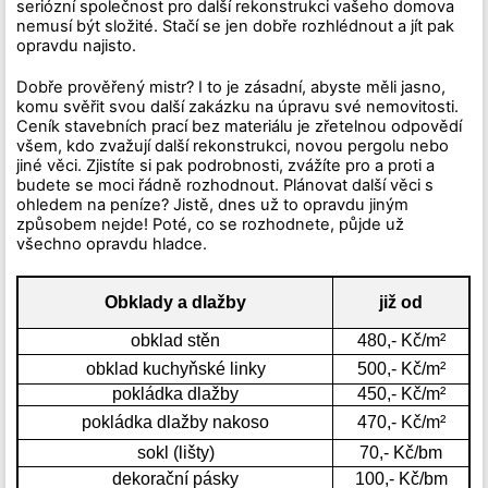
seriózní společnost pro další rekonstrukci vašeho domova
nemusí být složité. Stačí se jen dobře rozhlédnout a jít pak
opravdu najisto.
Dobře prověřený mistr? I to je zásadní, abyste měli jasno,
komu svěřit svou další zakázku na úpravu své nemovitosti.
Ceník stavebních prací bez materiálu je zřetelnou odpovědí
všem, kdo zvažují další rekonstrukci, novou pergolu nebo
jiné věci. Zjistíte si pak podrobnosti, zvážíte pro a proti a
budete se moci řádně rozhodnout. Plánovat další věci s
ohledem na peníze? Jistě, dnes už to opravdu jiným
způsobem nejde! Poté, co se rozhodnete, půjde už
všechno opravdu hladce.
Obklady a dlažby
již od
obklad stěn
480,- Kč/m²
obklad kuchyňské linky
500,- Kč/m²
pokládka dlažby
450,- Kč/m²
pokládka dlažby nakoso
470,- Kč/m²
sokl (lišty)
70,- Kč/bm
dekorační pásky
100,- Kč/bm