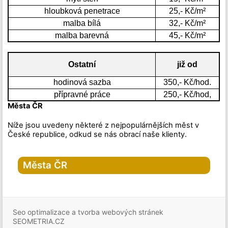
hloubková penetrace
25,- Kč/m²
malba bílá
32,- Kč/m²
malba barevná
45,- Kč/m²
Ostatní
již od
hodinová sazba
350,- Kč/hod.
přípravné práce
250,- Kč/hod,
Města ČR
Níže jsou uvedeny některé z nejpopulárnějších měst v
České republice, odkud se nás obrací naše klienty.
Města ČR
Hlavní město Praha
Praha
Seo optimalizace a tvorba webových stránek
Praha-1
Praha-2
SEOMETRIA.CZ
Praha-3