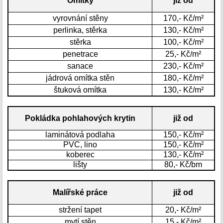
Omítky
již od
vyrovnání stěny
170,- Kč/m²
perlinka, stěrka
130,- Kč/m²
stěrka
100,- Kč/m²
penetrace
25,- Kč/m²
sanace
230,- Kč/m²
jádrová omítka stěn
180,- Kč/m²
štuková omítka
130,- Kč/m²
Pokládka pohlahových krytin
již od
laminátová podlaha
150,- Kč/m²
PVC, lino
150,- Kč/m²
koberec
130,- Kč/m²
lišty
80,- Kč/bm
Malířské práce
již od
stržení tapet
20,- Kč/m²
mytí stěn
15,- Kč/m²