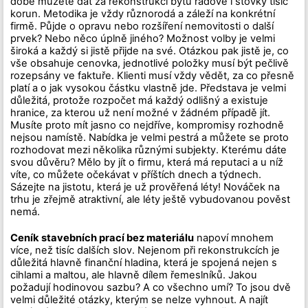
době můžete dát za rekonstrukci bytu řádově i stovky tisíc
korun. Metodika je vždy různorodá a záleží na konkrétní
firmě. Půjde o opravu nebo rozšíření nemovitosti o další
prvek? Nebo něco úplně jiného? Možnost volby je velmi
široká a každý si jistě přijde na své. Otázkou pak jistě je, co
vše obsahuje cenovka, jednotlivé položky musí být pečlivě
rozepsány ve faktuře. Klienti musí vždy vědět, za co přesně
platí a o jak vysokou částku vlastně jde. Představa je velmi
důležitá, protože rozpočet má každý odlišný a existuje
hranice, za kterou už není možné v žádném případě jít.
Musíte proto mít jasno co nejdříve, kompromisy rozhodně
nejsou namístě. Nabídka je velmi pestrá a můžete se proto
rozhodovat mezi několika různými subjekty. Kterému dáte
svou důvěru? Mělo by jít o firmu, která má reputaci a u níž
víte, co můžete očekávat v příštích dnech a týdnech.
Sázejte na jistotu, která je už prověřená léty! Nováček na
trhu je zřejmě atraktivní, ale léty ještě vybudovanou pověst
nemá.
Ceník stavebních prací bez materiálu
napoví mnohem
více, než tisíc dalších slov. Nejenom při rekonstrukcích je
důležitá hlavně finanční hladina, která je spojená nejen s
cihlami a maltou, ale hlavně dílem řemeslníků. Jakou
požadují hodinovou sazbu? A co všechno umí? To jsou dvě
velmi důležité otázky, kterým se nelze vyhnout. A najít