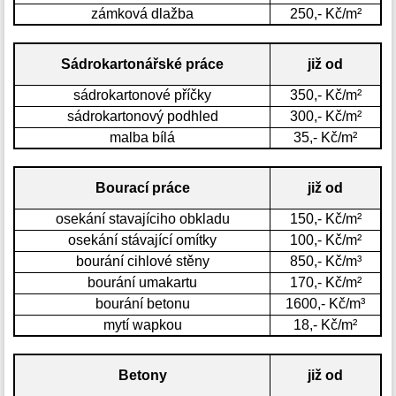
zámková dlažba
250,- Kč/m²
Sádrokartonářské práce
již od
sádrokartonové příčky
350,- Kč/m²
sádrokartonový podhled
300,- Kč/m²
malba bílá
35,- Kč/m²
Bourací práce
již od
osekání stavajíciho obkladu
150,- Kč/m²
osekání stávající omítky
100,- Kč/m²
bourání cihlové stěny
850,- Kč/m³
bourání umakartu
170,- Kč/m²
bourání betonu
1600,- Kč/m³
mytí wapkou
18,- Kč/m²
Betony
již od