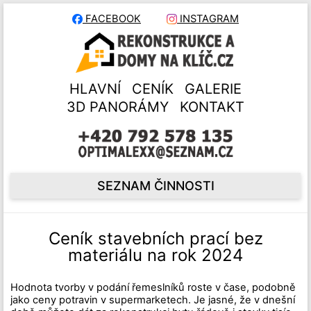
FACEBOOK
INSTAGRAM
HLAVNÍ
CENÍK
GALERIE
3D PANORÁMY
KONTAKT
SEZNAM ČINNOSTI
Ceník stavebních prací bez
materiálu na rok 2024
Hodnota tvorby v podání řemeslníků roste v čase, podobně
jako ceny potravin v supermarketech. Je jasné, že v dnešní