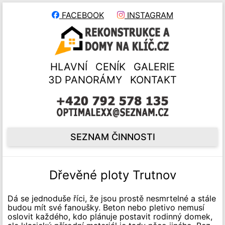
FACEBOOK
INSTAGRAM
HLAVNÍ
CENÍK
GALERIE
3D PANORÁMY
KONTAKT
SEZNAM ČINNOSTI
Dřevěné ploty Trutnov
Dá se jednoduše říci, že jsou prostě nesmrtelné a stále
budou mít své fanoušky. Beton nebo pletivo nemusí
oslovit každého, kdo plánuje postavit rodinný domek,