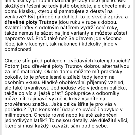
ale klasický přírodní materiál je tady něco jiného. Bez
složitých řešení se tedy jistě obejdete, ale chcete mít u
domu klasiku, kterou si pamatujete z dětství na
venkově? Být přírodě na dohled, to je skvělá zpráva a
dřevěné ploty Trutnov
jdou ruku v ruce s dobou.
Kvalitní laťky s odolným nátěrem vydrží celé roky,
takže nemusíte sázet na jiné varianty a můžete zůstat
naprosto sví. Proč také ne? Se dřevem jde všechno
lépe, jak v kuchyni, tak nakonec i kdekoliv jinde v
domácnosti.
Chcete stín před pohledem zvědavých kolemjdoucích?
Potom jsou dřevěné ploty Trutnov dobrou alternativou
za jiné materiály. Okolo domu můžete mít prakticky
cokoliv, to je přece jasné a záleží tedy jenom na
osobním vkusu. Hladké ohoblování, příjemný vzhled,
ale také trvanlivost. Jednoduše vše v jednom balíčku,
takže co víc si ještě přát? Spolupráce s odborníky
může mít zajímavé vyznění, když vsadíte na
prověřenou značku. Jaká délka šířka je pro vás v
pořádku? Tyto konkrétní údaje se uvádějí obvykle v
milimetrech. Chcete rovné nebo kulaté zakončení
jednotlivých latěk? To nejsou detaily, ale důležité věci,
které si musí každý rozvážit sám podle sebe.