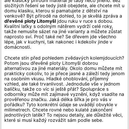
ale klasický přírodní materiál je tady něco jiného. Bez
složitých řešení se tedy jistě obejdete, ale chcete mít u
domu klasiku, kterou si pamatujete z dětství na
venkově? Být přírodě na dohled, to je skvělá zpráva a
dřevěné ploty Litomyšl
jdou ruku v ruce s dobou.
Kvalitní laťky s odolným nátěrem vydrží celé roky,
takže nemusíte sázet na jiné varianty a můžete zůstat
naprosto sví. Proč také ne? Se dřevem jde všechno
lépe, jak v kuchyni, tak nakonec i kdekoliv jinde v
domácnosti.
Chcete stín před pohledem zvědavých kolemjdoucích?
Potom jsou dřevěné ploty Litomyšl dobrou
alternativou za jiné materiály. Okolo domu můžete mít
prakticky cokoliv, to je přece jasné a záleží tedy jenom
na osobním vkusu. Hladké ohoblování, příjemný
vzhled, ale také trvanlivost. Jednoduše vše v jednom
balíčku, takže co víc si ještě přát? Spolupráce s
odborníky může mít zajímavé vyznění, když vsadíte na
prověřenou značku. Jaká délka šířka je pro vás v
pořádku? Tyto konkrétní údaje se uvádějí obvykle v
milimetrech. Chcete rovné nebo kulaté zakončení
jednotlivých latěk? To nejsou detaily, ale důležité věci,
které si musí každý rozvážit sám podle sebe.