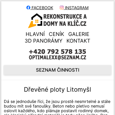
FACEBOOK
INSTAGRAM
HLAVNÍ
CENÍK
GALERIE
3D PANORÁMY
KONTAKT
SEZNAM ČINNOSTI
Dřevěné ploty Litomyšl
Dá se jednoduše říci, že jsou prostě nesmrtelné a stále
budou mít své fanoušky. Beton nebo pletivo nemusí
oslovit každého, kdo plánuje postavit rodinný domek,