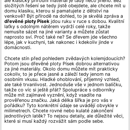
ale klasický přírodní materiál je tady něco jiného. Bez
složitých řešení se tedy jistě obejdete, ale chcete mít u
domu klasiku, kterou si pamatujete z dětství na
venkově? Být přírodě na dohled, to je skvělá zpráva a
dřevěné ploty Písek
jdou ruku v ruce s dobou. Kvalitní
laťky s odolným nátěrem vydrží celé roky, takže
nemusíte sázet na jiné varianty a můžete zůstat
naprosto sví. Proč také ne? Se dřevem jde všechno
lépe, jak v kuchyni, tak nakonec i kdekoliv jinde v
domácnosti.
Chcete stín před pohledem zvědavých kolemjdoucích?
Potom jsou dřevěné ploty Písek dobrou alternativou
za jiné materiály. Okolo domu můžete mít prakticky
cokoliv, to je přece jasné a záleží tedy jenom na
osobním vkusu. Hladké ohoblování, příjemný vzhled,
ale také trvanlivost. Jednoduše vše v jednom balíčku,
takže co víc si ještě přát? Spolupráce s odborníky
může mít zajímavé vyznění, když vsadíte na
prověřenou značku. Jaká délka šířka je pro vás v
pořádku? Tyto konkrétní údaje se uvádějí obvykle v
milimetrech. Chcete rovné nebo kulaté zakončení
jednotlivých latěk? To nejsou detaily, ale důležité věci,
které si musí každý rozvážit sám podle sebe.