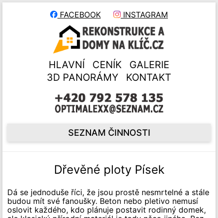
FACEBOOK
INSTAGRAM
HLAVNÍ
CENÍK
GALERIE
3D PANORÁMY
KONTAKT
SEZNAM ČINNOSTI
Dřevěné ploty Písek
Dá se jednoduše říci, že jsou prostě nesmrtelné a stále
budou mít své fanoušky. Beton nebo pletivo nemusí
oslovit každého, kdo plánuje postavit rodinný domek,