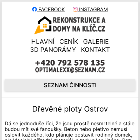
FACEBOOK
INSTAGRAM
HLAVNÍ
CENÍK
GALERIE
3D PANORÁMY
KONTAKT
SEZNAM ČINNOSTI
Dřevěné ploty Ostrov
Dá se jednoduše říci, že jsou prostě nesmrtelné a stále
budou mít své fanoušky. Beton nebo pletivo nemusí
oslovit každého, kdo plánuje postavit rodinný domek,