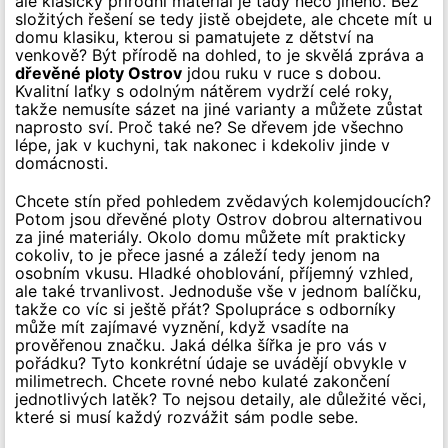
ale klasický přírodní materiál je tady něco jiného. Bez
složitých řešení se tedy jistě obejdete, ale chcete mít u
domu klasiku, kterou si pamatujete z dětství na
venkově? Být přírodě na dohled, to je skvělá zpráva a
dřevěné ploty Ostrov
jdou ruku v ruce s dobou.
Kvalitní laťky s odolným nátěrem vydrží celé roky,
takže nemusíte sázet na jiné varianty a můžete zůstat
naprosto sví. Proč také ne? Se dřevem jde všechno
lépe, jak v kuchyni, tak nakonec i kdekoliv jinde v
domácnosti.
Chcete stín před pohledem zvědavých kolemjdoucích?
Potom jsou dřevěné ploty Ostrov dobrou alternativou
za jiné materiály. Okolo domu můžete mít prakticky
cokoliv, to je přece jasné a záleží tedy jenom na
osobním vkusu. Hladké ohoblování, příjemný vzhled,
ale také trvanlivost. Jednoduše vše v jednom balíčku,
takže co víc si ještě přát? Spolupráce s odborníky
může mít zajímavé vyznění, když vsadíte na
prověřenou značku. Jaká délka šířka je pro vás v
pořádku? Tyto konkrétní údaje se uvádějí obvykle v
milimetrech. Chcete rovné nebo kulaté zakončení
jednotlivých latěk? To nejsou detaily, ale důležité věci,
které si musí každý rozvážit sám podle sebe.