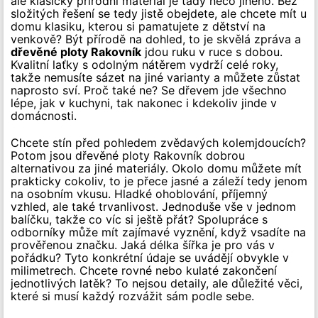
ale klasický přírodní materiál je tady něco jiného. Bez
složitých řešení se tedy jistě obejdete, ale chcete mít u
domu klasiku, kterou si pamatujete z dětství na
venkově? Být přírodě na dohled, to je skvělá zpráva a
dřevěné ploty Rakovník
jdou ruku v ruce s dobou.
Kvalitní laťky s odolným nátěrem vydrží celé roky,
takže nemusíte sázet na jiné varianty a můžete zůstat
naprosto sví. Proč také ne? Se dřevem jde všechno
lépe, jak v kuchyni, tak nakonec i kdekoliv jinde v
domácnosti.
Chcete stín před pohledem zvědavých kolemjdoucích?
Potom jsou dřevěné ploty Rakovník dobrou
alternativou za jiné materiály. Okolo domu můžete mít
prakticky cokoliv, to je přece jasné a záleží tedy jenom
na osobním vkusu. Hladké ohoblování, příjemný
vzhled, ale také trvanlivost. Jednoduše vše v jednom
balíčku, takže co víc si ještě přát? Spolupráce s
odborníky může mít zajímavé vyznění, když vsadíte na
prověřenou značku. Jaká délka šířka je pro vás v
pořádku? Tyto konkrétní údaje se uvádějí obvykle v
milimetrech. Chcete rovné nebo kulaté zakončení
jednotlivých latěk? To nejsou detaily, ale důležité věci,
které si musí každý rozvážit sám podle sebe.