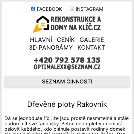
FACEBOOK
INSTAGRAM
HLAVNÍ
CENÍK
GALERIE
3D PANORÁMY
KONTAKT
SEZNAM ČINNOSTI
Dřevěné ploty Rakovník
Dá se jednoduše říci, že jsou prostě nesmrtelné a stále
budou mít své fanoušky. Beton nebo pletivo nemusí
oslovit každého, kdo plánuje postavit rodinný domek,