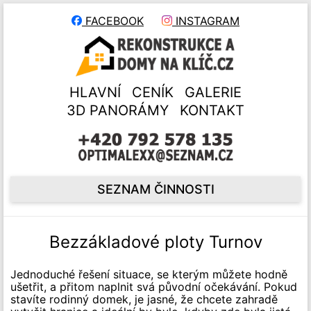
FACEBOOK
INSTAGRAM
HLAVNÍ
CENÍK
GALERIE
3D PANORÁMY
KONTAKT
SEZNAM ČINNOSTI
Bezzákladové ploty Turnov
Jednoduché řešení situace, se kterým můžete hodně
ušetřit, a přitom naplnit svá původní očekávání. Pokud
stavíte rodinný domek, je jasné, že chcete zahradě