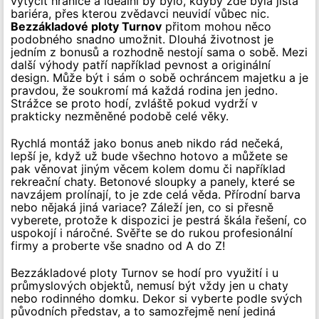
vytyčit hranice a ideální by bylo, kdyby zde byla jistá
bariéra, přes kterou zvědavci neuvidí vůbec nic.
Bezzákladové ploty Turnov
přitom mohou něco
podobného snadno umožnit. Dlouhá životnost je
jedním z bonusů a rozhodně nestojí sama o sobě. Mezi
další výhody patří například pevnost a originální
design. Může být i sám o sobě ochráncem majetku a je
pravdou, že soukromí má každá rodina jen jedno.
Strážce se proto hodí, zvláště pokud vydrží v
prakticky nezměněné podobě celé věky.
Rychlá montáž jako bonus aneb nikdo rád nečeká,
lepší je, když už bude všechno hotovo a můžete se
pak věnovat jiným věcem kolem domu či například
rekreační chaty. Betonové sloupky a panely, které se
navzájem prolínají, to je zde celá věda. Přírodní barva
nebo nějaká jiná variace? Záleží jen, co si přesně
vyberete, protože k dispozici je pestrá škála řešení, co
uspokojí i náročné. Svěřte se do rukou profesionální
firmy a proberte vše snadno od A do Z!
Bezzákladové ploty Turnov se hodí pro využití i u
průmyslových objektů, nemusí být vždy jen u chaty
nebo rodinného domku. Dekor si vyberte podle svých
původních představ, a to samozřejmě není jediná