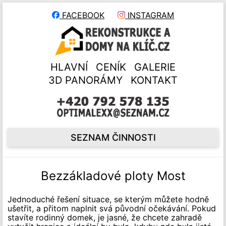
FACEBOOK
INSTAGRAM
HLAVNÍ
CENÍK
GALERIE
3D PANORÁMY
KONTAKT
SEZNAM ČINNOSTI
Bezzákladové ploty Most
Jednoduché řešení situace, se kterým můžete hodně
ušetřit, a přitom naplnit svá původní očekávání. Pokud
stavíte rodinný domek, je jasné, že chcete zahradě