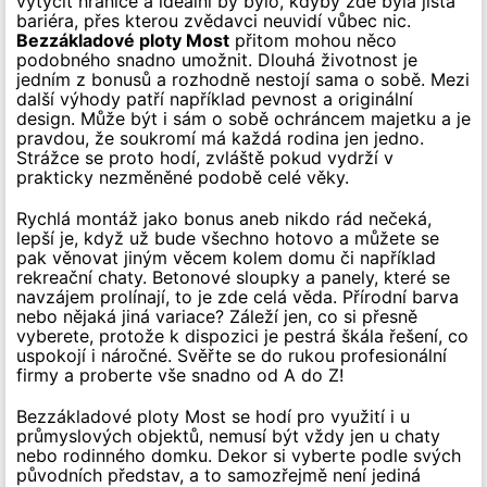
vytyčit hranice a ideální by bylo, kdyby zde byla jistá
bariéra, přes kterou zvědavci neuvidí vůbec nic.
Bezzákladové ploty Most
přitom mohou něco
podobného snadno umožnit. Dlouhá životnost je
jedním z bonusů a rozhodně nestojí sama o sobě. Mezi
další výhody patří například pevnost a originální
design. Může být i sám o sobě ochráncem majetku a je
pravdou, že soukromí má každá rodina jen jedno.
Strážce se proto hodí, zvláště pokud vydrží v
prakticky nezměněné podobě celé věky.
Rychlá montáž jako bonus aneb nikdo rád nečeká,
lepší je, když už bude všechno hotovo a můžete se
pak věnovat jiným věcem kolem domu či například
rekreační chaty. Betonové sloupky a panely, které se
navzájem prolínají, to je zde celá věda. Přírodní barva
nebo nějaká jiná variace? Záleží jen, co si přesně
vyberete, protože k dispozici je pestrá škála řešení, co
uspokojí i náročné. Svěřte se do rukou profesionální
firmy a proberte vše snadno od A do Z!
Bezzákladové ploty Most se hodí pro využití i u
průmyslových objektů, nemusí být vždy jen u chaty
nebo rodinného domku. Dekor si vyberte podle svých
původních představ, a to samozřejmě není jediná