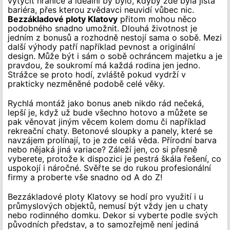
vytyčit hranice a ideální by bylo, kdyby zde byla jistá
bariéra, přes kterou zvědavci neuvidí vůbec nic.
Bezzákladové ploty Klatovy
přitom mohou něco
podobného snadno umožnit. Dlouhá životnost je
jedním z bonusů a rozhodně nestojí sama o sobě. Mezi
další výhody patří například pevnost a originální
design. Může být i sám o sobě ochráncem majetku a je
pravdou, že soukromí má každá rodina jen jedno.
Strážce se proto hodí, zvláště pokud vydrží v
prakticky nezměněné podobě celé věky.
Rychlá montáž jako bonus aneb nikdo rád nečeká,
lepší je, když už bude všechno hotovo a můžete se
pak věnovat jiným věcem kolem domu či například
rekreační chaty. Betonové sloupky a panely, které se
navzájem prolínají, to je zde celá věda. Přírodní barva
nebo nějaká jiná variace? Záleží jen, co si přesně
vyberete, protože k dispozici je pestrá škála řešení, co
uspokojí i náročné. Svěřte se do rukou profesionální
firmy a proberte vše snadno od A do Z!
Bezzákladové ploty Klatovy se hodí pro využití i u
průmyslových objektů, nemusí být vždy jen u chaty
nebo rodinného domku. Dekor si vyberte podle svých
původních představ, a to samozřejmě není jediná