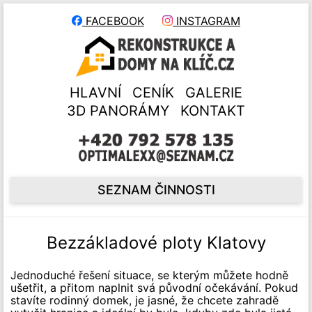
FACEBOOK
INSTAGRAM
HLAVNÍ
CENÍK
GALERIE
3D PANORÁMY
KONTAKT
SEZNAM ČINNOSTI
Bezzákladové ploty Klatovy
Jednoduché řešení situace, se kterým můžete hodně
ušetřit, a přitom naplnit svá původní očekávání. Pokud
stavíte rodinný domek, je jasné, že chcete zahradě