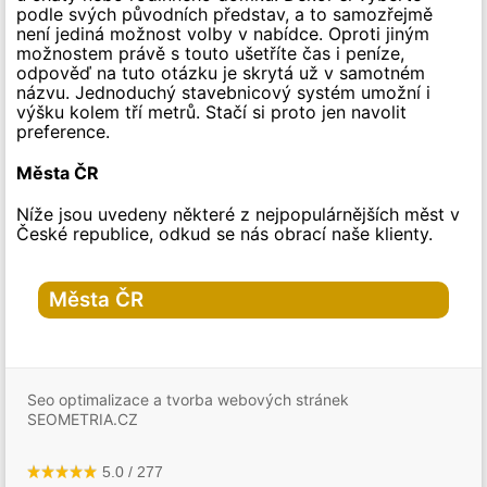
podle svých původních představ, a to samozřejmě
není jediná možnost volby v nabídce. Oproti jiným
možnostem právě s touto ušetříte čas i peníze,
odpověď na tuto otázku je skrytá už v samotném
názvu. Jednoduchý stavebnicový systém umožní i
výšku kolem tří metrů. Stačí si proto jen navolit
preference.
Města ČR
Níže jsou uvedeny některé z nejpopulárnějších měst v
České republice, odkud se nás obrací naše klienty.
Města ČR
Hlavní město Praha
Praha
Seo optimalizace a tvorba webových stránek
Praha-1
SEOMETRIA.CZ
Praha-2
Praha-3
Praha-4
Praha-5
5.0
/
277