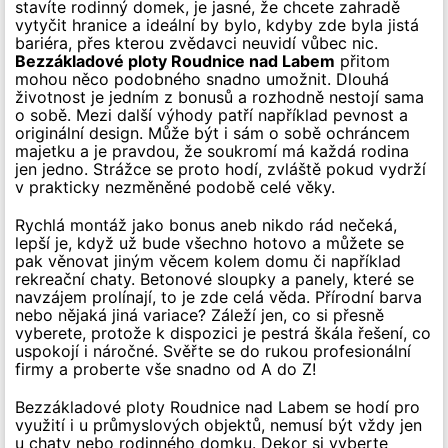
stavíte rodinný domek, je jasné, že chcete zahradě
vytyčit hranice a ideální by bylo, kdyby zde byla jistá
bariéra, přes kterou zvědavci neuvidí vůbec nic.
Bezzákladové ploty Roudnice nad Labem
přitom
mohou něco podobného snadno umožnit. Dlouhá
životnost je jedním z bonusů a rozhodně nestojí sama
o sobě. Mezi další výhody patří například pevnost a
originální design. Může být i sám o sobě ochráncem
majetku a je pravdou, že soukromí má každá rodina
jen jedno. Strážce se proto hodí, zvláště pokud vydrží
v prakticky nezměněné podobě celé věky.
Rychlá montáž jako bonus aneb nikdo rád nečeká,
lepší je, když už bude všechno hotovo a můžete se
pak věnovat jiným věcem kolem domu či například
rekreační chaty. Betonové sloupky a panely, které se
navzájem prolínají, to je zde celá věda. Přírodní barva
nebo nějaká jiná variace? Záleží jen, co si přesně
vyberete, protože k dispozici je pestrá škála řešení, co
uspokojí i náročné. Svěřte se do rukou profesionální
firmy a proberte vše snadno od A do Z!
Bezzákladové ploty Roudnice nad Labem se hodí pro
využití i u průmyslových objektů, nemusí být vždy jen
u chaty nebo rodinného domku. Dekor si vyberte