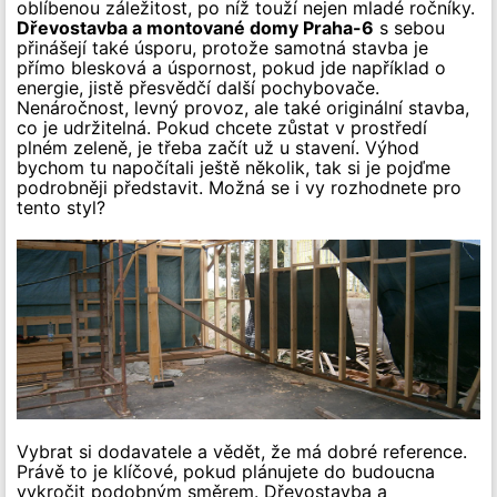
oblíbenou záležitost, po níž touží nejen mladé ročníky.
Dřevostavba a montované domy Praha-6
s sebou
přinášejí také úsporu, protože samotná stavba je
přímo blesková a úspornost, pokud jde například o
energie, jistě přesvědčí další pochybovače.
Nenáročnost, levný provoz, ale také originální stavba,
co je udržitelná. Pokud chcete zůstat v prostředí
plném zeleně, je třeba začít už u stavení. Výhod
bychom tu napočítali ještě několik, tak si je pojďme
podrobněji představit. Možná se i vy rozhodnete pro
tento styl?
Vybrat si dodavatele a vědět, že má dobré reference.
Právě to je klíčové, pokud plánujete do budoucna
vykročit podobným směrem. Dřevostavba a