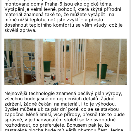
montované domy Praha-6 jsou ekologické téma.
Vytápění je velmi levné, pohodlí, která skýtá přírodní
materiál znamená také to, že můžete vytápět i na
mírně nižší teplotu, než jste zvyklí – a přesto
dosáhnout teplotního komfortu se vším všudy, což je
skvělá zpráva.
Nejnovější technologie znamená pečlivý plán výroby,
všechno bude jasné do nejmenších detailů. Žádné
zdržení, žádné čekání na materiál, i to je výhodou.
Bydlet můžete už za pár dní poté, co se se stavbou
započne. Méně emisí, více přírody, přesně tak to bude
správně, v jednadvacátém století se lze svobodně
rozhodnout, co preferujete. Bonusem pak je, že
zastavěná plocha bude mít větší obytnou část. Jedna