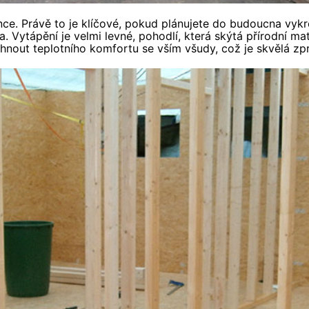
ence. Právě to je klíčové, pokud plánujete do budoucna v
Vytápění je velmi levné, pohodlí, která skýtá přírodní mat
sáhnout teplotního komfortu se vším všudy, což je skvělá zp