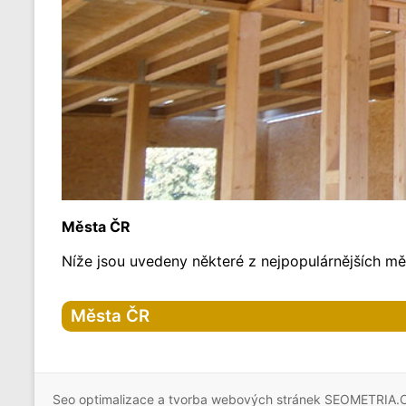
Města ČR
Níže jsou uvedeny některé z nejpopulárnějších měs
Města ČR
Hlavní město Praha
Praha
Seo optimalizace a tvorba webových stránek SEOMETRIA.
Praha-1