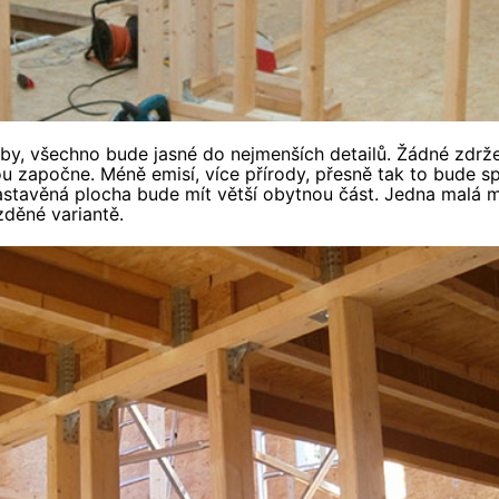
y, všechno bude jasné do nejmenších detailů. Žádné zdržen
ou započne. Méně emisí, více přírody, přesně tak to bude s
astavěná plocha bude mít větší obytnou část. Jedna malá 
zděné variantě.