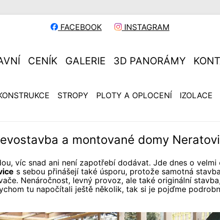
FACEBOOK
INSTAGRAM
AVNÍ
CENÍK
GALERIE
3D PANORÁMY
KONT
KONSTRUKCE
STROPY
PLOTY A OPLOCENÍ
IZOLACE
evostavba a montované domy Neratov
dou, víc snad ani není zapotřebí dodávat. Jde dnes o velmi 
vice
s sebou přinášejí také úsporu, protože samotná stavba
vače. Nenáročnost, levný provoz, ale také originální stavba
bychom tu napočítali ještě několik, tak si je pojďme podrob