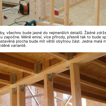
y, všechno bude jasné do nejmenších detailů. Žádné zdržen
ou započne. Méně emisí, více přírody, přesně tak to bude s
astavěná plocha bude mít větší obytnou část. Jedna malá 
zděné variantě.