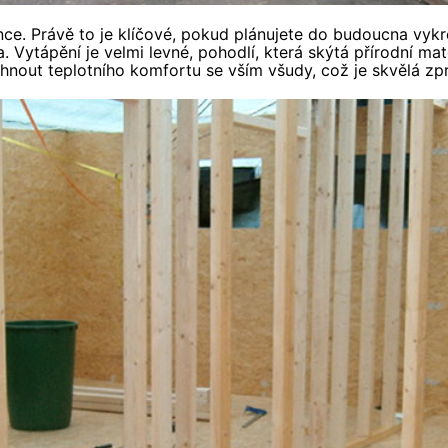
ence. Právě to je klíčové, pokud plánujete do budoucna v
Vytápění je velmi levné, pohodlí, která skýtá přírodní mat
sáhnout teplotního komfortu se vším všudy, což je skvělá zp