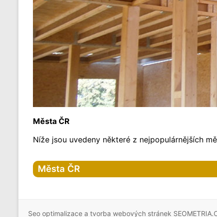
Města ČR
Níže jsou uvedeny některé z nejpopulárnějších měs
Města ČR
Hlavní město Praha
Praha
Seo optimalizace a tvorba webových stránek SEOMETRIA.
Praha-1