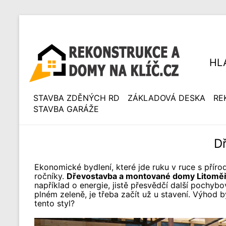
HL
STAVBA ZDĚNÝCH RD
ZÁKLADOVÁ DESKA
RE
STAVBA GARÁŽE
D
Ekonomické bydlení, které jde ruku v ruce s příro
ročníky.
Dřevostavba a montované domy Litoměř
například o energie, jistě přesvědčí další pochybo
plném zeleně, je třeba začít už u stavení. Výhod 
tento styl?