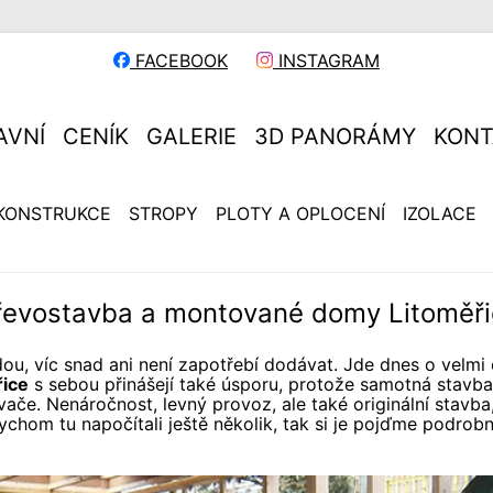
FACEBOOK
INSTAGRAM
AVNÍ
CENÍK
GALERIE
3D PANORÁMY
KONT
KONSTRUKCE
STROPY
PLOTY A OPLOCENÍ
IZOLACE
řevostavba a montované domy Litoměři
dou, víc snad ani není zapotřebí dodávat. Jde dnes o velmi 
ice
s sebou přinášejí také úsporu, protože samotná stavba
vače. Nenáročnost, levný provoz, ale také originální stavba
bychom tu napočítali ještě několik, tak si je pojďme podrob