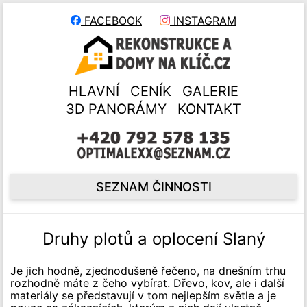
FACEBOOK
INSTAGRAM
HLAVNÍ
CENÍK
GALERIE
3D PANORÁMY
KONTAKT
SEZNAM ČINNOSTI
Druhy plotů a oplocení Slaný
Je jich hodně, zjednodušeně řečeno, na dnešním trhu
rozhodně máte z čeho vybírat. Dřevo, kov, ale i další
materiály se představují v tom nejlepším světle a je