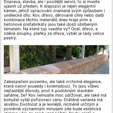
Doprava, stavba, ale i pozdější servis, to si musíte
ujasnit už předem. K dispozici je nejen elegantní
kámen, jehož opracování znamená svým způsobem i
umělecké dílo. Kov, dřevo, děrované cihly nebo další
kombinace těchto materiálů dnes hraje prim a
betonové prefabrikáty jsou také dosti oblíbeným
tématem. Na které typ vsadíte vy? Ocel, dřevo, a
zděné sloupky, plaňky ze dřeva, výběr je tady velice
pestrý.
Zabezpečení pozemku, ale také vrcholná elegance,
která osloví sousedy i kolemjdoucí. To jsou vůbec
nejčastější důvody, proč k podobným stavbám
saháme, že? Kov nemusíte moc udržovat, ale také má
bohužel vyšší pořizovací cenu. Drátěná varianta má
skvělou životnost a je levnější, nicméně určitým a
poměrně významným mínusem zde bude estetická