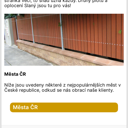
stránka věci, to snad uzná každý. Druhy plotů a
oplocení Slaný jsou tu pro vás!
Města ČR
Níže jsou uvedeny některé z nejpopulárnějších měst v
České republice, odkud se nás obrací naše klienty.
Města ČR
Hlavní město Praha