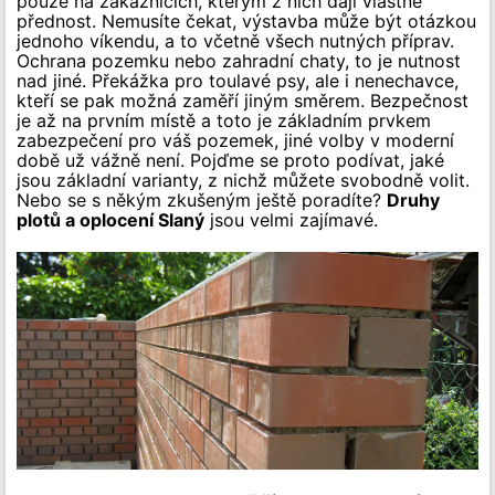
pouze na zákaznících, kterým z nich dají vlastně
přednost. Nemusíte čekat, výstavba může být otázkou
jednoho víkendu, a to včetně všech nutných příprav.
Ochrana pozemku nebo zahradní chaty, to je nutnost
nad jiné. Překážka pro toulavé psy, ale i nenechavce,
kteří se pak možná zaměří jiným směrem. Bezpečnost
je až na prvním místě a toto je základním prvkem
zabezpečení pro váš pozemek, jiné volby v moderní
době už vážně není. Pojďme se proto podívat, jaké
jsou základní varianty, z nichž můžete svobodně volit.
Nebo se s někým zkušeným ještě poradíte?
Druhy
plotů a oplocení Slaný
jsou velmi zajímavé.