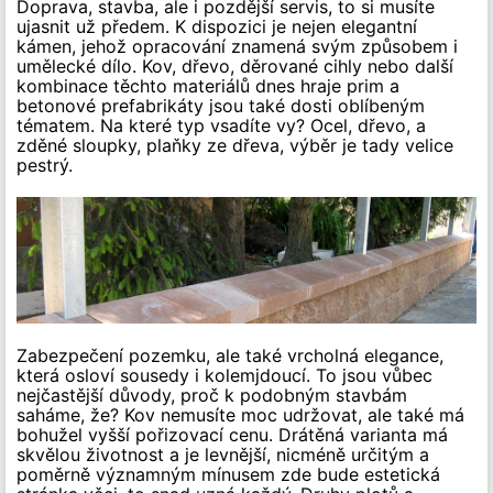
Doprava, stavba, ale i pozdější servis, to si musíte
ujasnit už předem. K dispozici je nejen elegantní
kámen, jehož opracování znamená svým způsobem i
umělecké dílo. Kov, dřevo, děrované cihly nebo další
kombinace těchto materiálů dnes hraje prim a
betonové prefabrikáty jsou také dosti oblíbeným
tématem. Na které typ vsadíte vy? Ocel, dřevo, a
zděné sloupky, plaňky ze dřeva, výběr je tady velice
pestrý.
Zabezpečení pozemku, ale také vrcholná elegance,
která osloví sousedy i kolemjdoucí. To jsou vůbec
nejčastější důvody, proč k podobným stavbám
saháme, že? Kov nemusíte moc udržovat, ale také má
bohužel vyšší pořizovací cenu. Drátěná varianta má
skvělou životnost a je levnější, nicméně určitým a
poměrně významným mínusem zde bude estetická