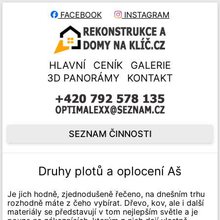
FACEBOOK
INSTAGRAM
HLAVNÍ
CENÍK
GALERIE
3D PANORÁMY
KONTAKT
SEZNAM ČINNOSTI
Druhy plotů a oplocení Aš
Je jich hodně, zjednodušeně řečeno, na dnešním trhu
rozhodně máte z čeho vybírat. Dřevo, kov, ale i další
materiály se představují v tom nejlepším světle a je