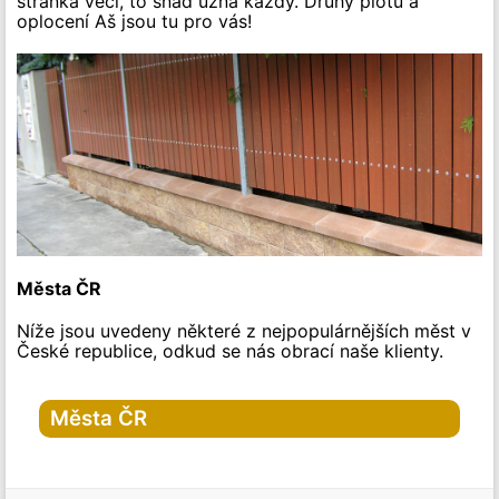
stránka věci, to snad uzná každý. Druhy plotů a
oplocení Aš jsou tu pro vás!
Města ČR
Níže jsou uvedeny některé z nejpopulárnějších měst v
České republice, odkud se nás obrací naše klienty.
Města ČR
Hlavní město Praha