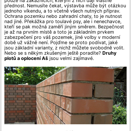
pouze na zákaznících, kterým z nich dají vlastně
přednost. Nemusíte čekat, výstavba může být otázkou
jednoho víkendu, a to včetně všech nutných příprav.
Ochrana pozemku nebo zahradní chaty, to je nutnost
nad jiné. Překážka pro toulavé psy, ale i nenechavce,
kteří se pak možná zaměří jiným směrem. Bezpečnost
je až na prvním místě a toto je základním prvkem
zabezpečení pro váš pozemek, jiné volby v moderní
době už vážně není. Pojďme se proto podívat, jaké
jsou základní varianty, z nichž můžete svobodně volit.
Nebo se s někým zkušeným ještě poradíte?
Druhy
plotů a oplocení Aš
jsou velmi zajímavé.