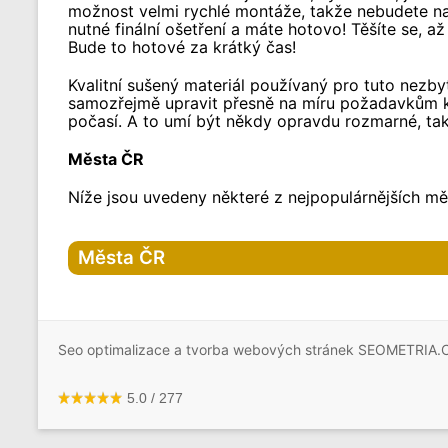
možnost velmi rychlé montáže, takže nebudete na 
nutné finální ošetření a máte hotovo! Těšíte se, 
Bude to hotové za krátký čas!
Kvalitní sušený materiál používaný pro tuto nezb
samozřejmě upravit přesně na míru požadavkům kl
počasí. A to umí být někdy opravdu rozmarné, tak
Města ČR
Níže jsou uvedeny některé z nejpopulárnějších měs
Města ČR
Hlavní město Praha
Praha
Seo optimalizace a tvorba webových stránek SEOMETRIA.
Praha-1
Praha-2
Praha-3
5.0
/
277
Praha-4
Praha-5
Praha-6