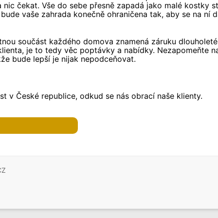
nic čekat. Vše do sebe přesně zapadá jako malé kostky sta
až bude vaše zahrada konečně ohraničena tak, aby se na ní d
ytnou součást každého domova znamená záruku dlouholeté tr
ienta, je to tedy věc poptávky a nabídky. Nezapomeňte na
že bude lepší je nijak nepodceňovat.
t v České republice, odkud se nás obrací naše klienty.
CZ