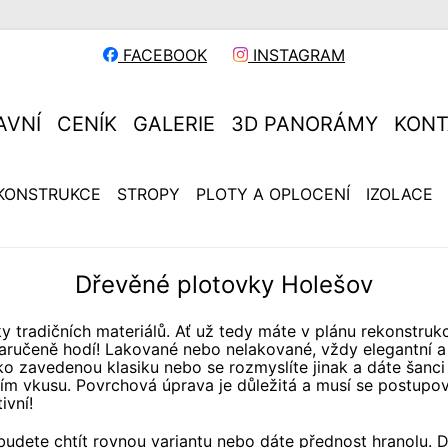
FACEBOOK
INSTAGRAM
AVNÍ
CENÍK
GALERIE
3D PANORÁMY
KONT
KONSTRUKCE
STROPY
PLOTY A OPLOCENÍ
IZOLACE
Dřevěné plotovky Holešov
y tradičních materiálů. Ať už tedy máte v plánu rekonstru
aručeně hodí! Lakované nebo nelakované, vždy elegantní a d
ko zavedenou klasiku nebo se rozmyslíte jinak a dáte šanci
tním vkusu. Povrchová úprava je důležitá a musí se postupov
ivní!
tli budete chtít rovnou variantu nebo dáte přednost hranolu.