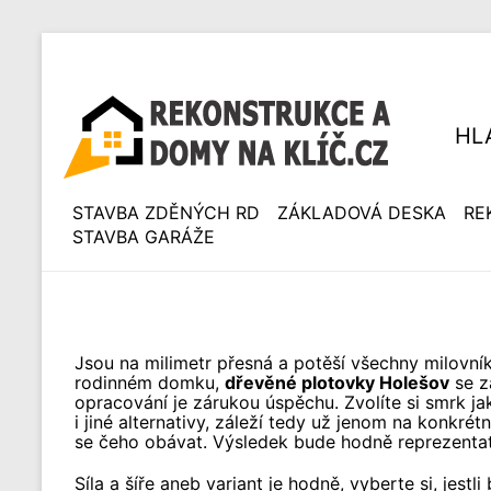
HL
STAVBA ZDĚNÝCH RD
ZÁKLADOVÁ DESKA
RE
STAVBA GARÁŽE
Jsou na milimetr přesná a potěší všechny milovník
rodinném domku,
dřevěné plotovky Holešov
se z
opracování je zárukou úspěchu. Zvolíte si smrk ja
i jiné alternativy, záleží tedy už jenom na konkré
se čeho obávat. Výsledek bude hodně reprezentat
Síla a šíře aneb variant je hodně, vyberte si, jes