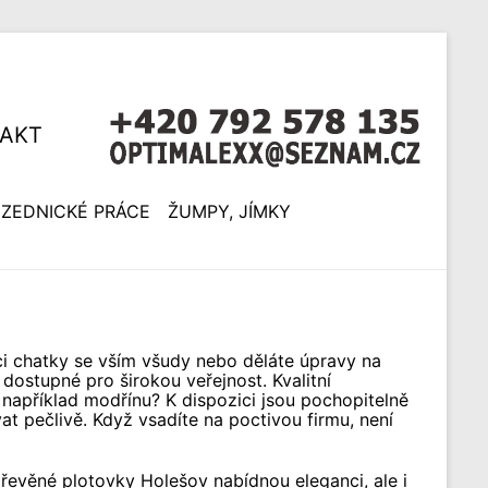
AKT
ZEDNICKÉ PRÁCE
ŽUMPY, JÍMKY
kci chatky se vším všudy nebo děláte úpravy na
ostupné pro širokou veřejnost. Kvalitní
 například modřínu? K dispozici jsou pochopitelně
at pečlivě. Když vsadíte na poctivou firmu, není
 Dřevěné plotovky Holešov nabídnou eleganci, ale i