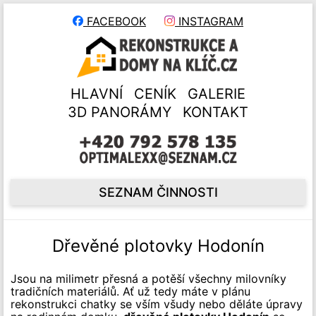
FACEBOOK
INSTAGRAM
HLAVNÍ
CENÍK
GALERIE
3D PANORÁMY
KONTAKT
SEZNAM ČINNOSTI
Dřevěné plotovky Hodonín
Jsou na milimetr přesná a potěší všechny milovníky
tradičních materiálů. Ať už tedy máte v plánu
rekonstrukci chatky se vším všudy nebo děláte úpravy