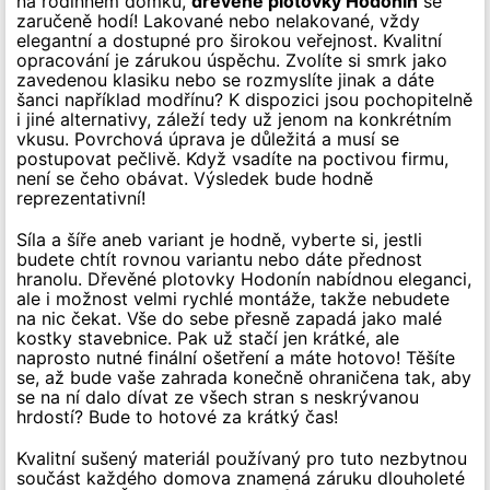
na rodinném domku,
dřevěné plotovky Hodonín
se
zaručeně hodí! Lakované nebo nelakované, vždy
elegantní a dostupné pro širokou veřejnost. Kvalitní
opracování je zárukou úspěchu. Zvolíte si smrk jako
zavedenou klasiku nebo se rozmyslíte jinak a dáte
šanci například modřínu? K dispozici jsou pochopitelně
i jiné alternativy, záleží tedy už jenom na konkrétním
vkusu. Povrchová úprava je důležitá a musí se
postupovat pečlivě. Když vsadíte na poctivou firmu,
není se čeho obávat. Výsledek bude hodně
reprezentativní!
Síla a šíře aneb variant je hodně, vyberte si, jestli
budete chtít rovnou variantu nebo dáte přednost
hranolu. Dřevěné plotovky Hodonín nabídnou eleganci,
ale i možnost velmi rychlé montáže, takže nebudete
na nic čekat. Vše do sebe přesně zapadá jako malé
kostky stavebnice. Pak už stačí jen krátké, ale
naprosto nutné finální ošetření a máte hotovo! Těšíte
se, až bude vaše zahrada konečně ohraničena tak, aby
se na ní dalo dívat ze všech stran s neskrývanou
hrdostí? Bude to hotové za krátký čas!
Kvalitní sušený materiál používaný pro tuto nezbytnou
součást každého domova znamená záruku dlouholeté