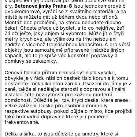
s úspěchem jej používali po celou dobu své kulturní
éry.
Betonové jímky Praha-8
jsou jednokomorové či
dvoukomorové, vyrábí se z kvalitního materiálu a na
místě je můžete mít už během dvou nebo tří dnů.
Montáž bez problémů, na kterou nebudete dlouho
čekat! Chcete přece už bydlet, a to co nejdříve, že?
Záleží ještě, jaký objem si vyberete. Může jít o čtyři
metry krychlové, ale výjimkou na trhu nejsou ani
nádrže s více než trojnásobnou kapacitou. A pro větší
objekty jsou samozřejmě připravené i nádrže jiných
kapacit, ale to je spíše věc konkrétní poptávky a
domluvy se zákazníky.
Cenová hladina přitom nemusí být nijak vysoko,
obvykle je v řádu nižších desítek tisíc korun a k tomu
dostanete i několikaletou záruku. Osazení do jámy je v
ceně, takže si nedělejte starosti s dopravou a finální
instalací této nezbytnosti pro každou moderní
domácnost. Důležitá je i tzv. krycí deska, která snese i
velké zatížení. Deska pro osobní automobily,
respektive autobusy, pokud půjde o místo, kde projíždí
také hromadná doprava a které je i poměrně
frekventované.
Délka a šířka, to jsou důležité parametry, které si