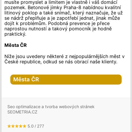
musíte promyslet a limitem je vlastně i váš domácí
pozemek. Betonové jímky Praha-8 nabídnou kvalitní
litinový poklop a také snímač, který naznačuje, že už
se nádrž přeplňuje a je zapotřebí jednat, jinak může
dojít k problémům. Podobná prevence je přece
naprostou nutností a takový pomocník je hodně
praktický.
Města ČR
Níže jsou uvedeny některé z nejpopulárnějších měst v
České republice, odkud se nás obrací naše klienty.
Města ČR
Hlavní město Praha
Praha
Seo optimalizace a tvorba webových stránek
Praha-1
SEOMETRIA.CZ
Praha-2
Praha-3
Praha-4
Praha-5
5.0
/
277
Praha-6