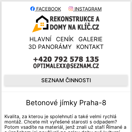
FACEBOOK
INSTAGRAM
HLAVNÍ
CENÍK
GALERIE
3D PANORÁMY
KONTAKT
SEZNAM ČINNOSTI
Betonové jímky Praha-8
Kvalita, za kterou je spolehnutí a také velmi rychlá
montáž. Chcete mít vyřešené starosti s odpadem?
Potom vsadíte na materiál, jenž znali už staří Římané a