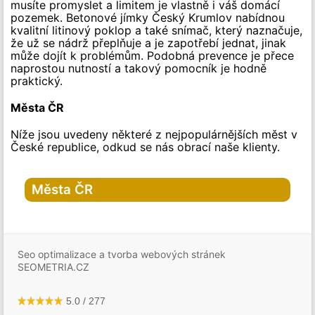
musíte promyslet a limitem je vlastně i váš domácí
pozemek. Betonové jímky Český Krumlov nabídnou
kvalitní litinový poklop a také snímač, který naznačuje,
že už se nádrž přeplňuje a je zapotřebí jednat, jinak
může dojít k problémům. Podobná prevence je přece
naprostou nutností a takový pomocník je hodně
praktický.
Města ČR
Níže jsou uvedeny některé z nejpopulárnějších měst v
České republice, odkud se nás obrací naše klienty.
Města ČR
Hlavní město Praha
Praha
Seo optimalizace a tvorba webových stránek
Praha-1
SEOMETRIA.CZ
Praha-2
Praha-3
Praha-4
Praha-5
5.0
/
277
Praha-6