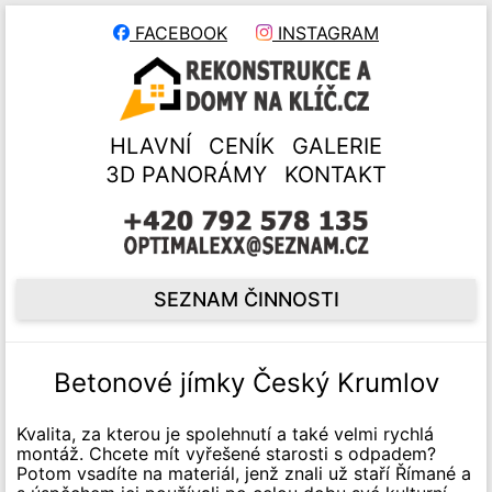
FACEBOOK
INSTAGRAM
HLAVNÍ
CENÍK
GALERIE
3D PANORÁMY
KONTAKT
SEZNAM ČINNOSTI
Betonové jímky Český Krumlov
Kvalita, za kterou je spolehnutí a také velmi rychlá
montáž. Chcete mít vyřešené starosti s odpadem?
Potom vsadíte na materiál, jenž znali už staří Římané a