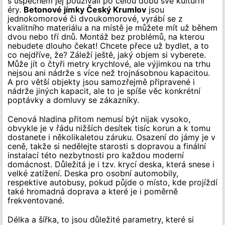
s úspěchem jej používali po celou dobu své kulturní
éry.
Betonové jímky Český Krumlov
jsou
jednokomorové či dvoukomorové, vyrábí se z
kvalitního materiálu a na místě je můžete mít už během
dvou nebo tří dnů. Montáž bez problémů, na kterou
nebudete dlouho čekat! Chcete přece už bydlet, a to
co nejdříve, že? Záleží ještě, jaký objem si vyberete.
Může jít o čtyři metry krychlové, ale výjimkou na trhu
nejsou ani nádrže s více než trojnásobnou kapacitou.
A pro větší objekty jsou samozřejmě připravené i
nádrže jiných kapacit, ale to je spíše věc konkrétní
poptávky a domluvy se zákazníky.
Cenová hladina přitom nemusí být nijak vysoko,
obvykle je v řádu nižších desítek tisíc korun a k tomu
dostanete i několikaletou záruku. Osazení do jámy je v
ceně, takže si nedělejte starosti s dopravou a finální
instalací této nezbytnosti pro každou moderní
domácnost. Důležitá je i tzv. krycí deska, která snese i
velké zatížení. Deska pro osobní automobily,
respektive autobusy, pokud půjde o místo, kde projíždí
také hromadná doprava a které je i poměrně
frekventované.
Délka a šířka, to jsou důležité parametry, které si