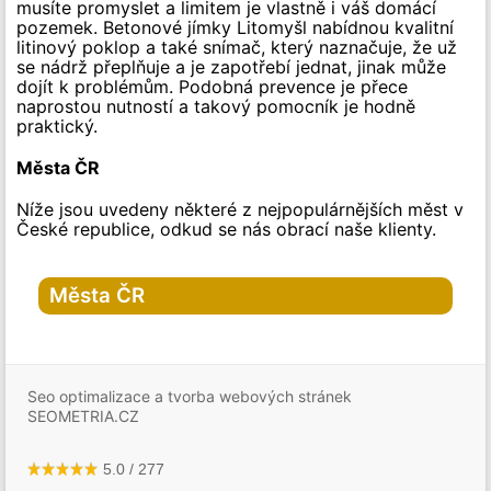
musíte promyslet a limitem je vlastně i váš domácí
pozemek. Betonové jímky Litomyšl nabídnou kvalitní
litinový poklop a také snímač, který naznačuje, že už
se nádrž přeplňuje a je zapotřebí jednat, jinak může
dojít k problémům. Podobná prevence je přece
naprostou nutností a takový pomocník je hodně
praktický.
Města ČR
Níže jsou uvedeny některé z nejpopulárnějších měst v
České republice, odkud se nás obrací naše klienty.
Města ČR
Hlavní město Praha
Praha
Seo optimalizace a tvorba webových stránek
Praha-1
SEOMETRIA.CZ
Praha-2
Praha-3
Praha-4
Praha-5
5.0
/
277
Praha-6