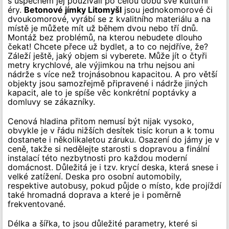
s úspěchem jej používali po celou dobu své kulturní
éry.
Betonové jímky Litomyšl
jsou jednokomorové či
dvoukomorové, vyrábí se z kvalitního materiálu a na
místě je můžete mít už během dvou nebo tří dnů.
Montáž bez problémů, na kterou nebudete dlouho
čekat! Chcete přece už bydlet, a to co nejdříve, že?
Záleží ještě, jaký objem si vyberete. Může jít o čtyři
metry krychlové, ale výjimkou na trhu nejsou ani
nádrže s více než trojnásobnou kapacitou. A pro větší
objekty jsou samozřejmě připravené i nádrže jiných
kapacit, ale to je spíše věc konkrétní poptávky a
domluvy se zákazníky.
Cenová hladina přitom nemusí být nijak vysoko,
obvykle je v řádu nižších desítek tisíc korun a k tomu
dostanete i několikaletou záruku. Osazení do jámy je v
ceně, takže si nedělejte starosti s dopravou a finální
instalací této nezbytnosti pro každou moderní
domácnost. Důležitá je i tzv. krycí deska, která snese i
velké zatížení. Deska pro osobní automobily,
respektive autobusy, pokud půjde o místo, kde projíždí
také hromadná doprava a které je i poměrně
frekventované.
Délka a šířka, to jsou důležité parametry, které si