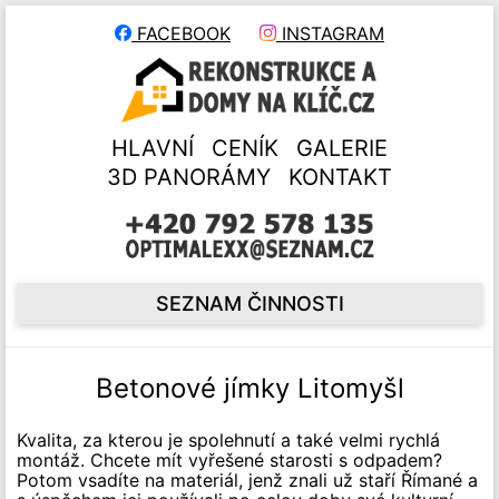
FACEBOOK
INSTAGRAM
HLAVNÍ
CENÍK
GALERIE
3D PANORÁMY
KONTAKT
SEZNAM ČINNOSTI
Betonové jímky Litomyšl
Kvalita, za kterou je spolehnutí a také velmi rychlá
montáž. Chcete mít vyřešené starosti s odpadem?
Potom vsadíte na materiál, jenž znali už staří Římané a