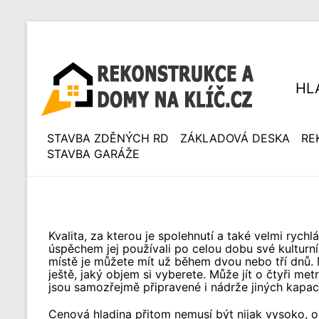
HL
STAVBA ZDĚNÝCH RD
ZÁKLADOVÁ DESKA
RE
STAVBA GARÁŽE
Kvalita, za kterou je spolehnutí a také velmi rych
úspěchem jej používali po celou dobu své kulturní
místě je můžete mít už během dvou nebo tří dnů. 
ještě, jaký objem si vyberete. Může jít o čtyři me
jsou samozřejmě připravené i nádrže jiných kapaci
Cenová hladina přitom nemusí být nijak vysoko, ob