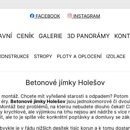
FACEBOOK
INSTAGRAM
AVNÍ
CENÍK
GALERIE
3D PANORÁMY
KONT
KONSTRUKCE
STROPY
PLOTY A OPLOCENÍ
IZOLACE
Betonové jímky Holešov
lá montáž. Chcete mít vyřešené starosti s odpadem? Potom vs
 éry.
Betonové jímky Holešov
jsou jednokomorové či dvouko
Montáž bez problémů, na kterou nebudete dlouho čekat! Chc
try krychlové, ale výjimkou na trhu nejsou ani nádrže s více
t, ale to je spíše věc konkrétní poptávky a domluvy se zák
vykle je v řádu nižších desítek tisíc korun a k tomu dostan