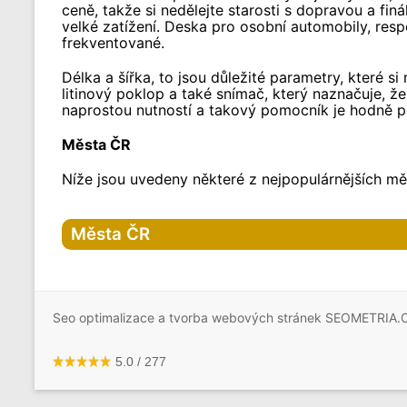
ceně, takže si nedělejte starosti s dopravou a finá
velké zatížení. Deska pro osobní automobily, res
frekventované.
Délka a šířka, to jsou důležité parametry, které 
litinový poklop a také snímač, který naznačuje, ž
naprostou nutností a takový pomocník je hodně pr
Města ČR
Níže jsou uvedeny některé z nejpopulárnějších měs
Města ČR
Hlavní město Praha
Praha
Seo optimalizace a tvorba webových stránek SEOMETRIA.
Praha-1
Praha-2
Praha-3
5.0
/
277
Praha-4
Praha-5
Praha-6