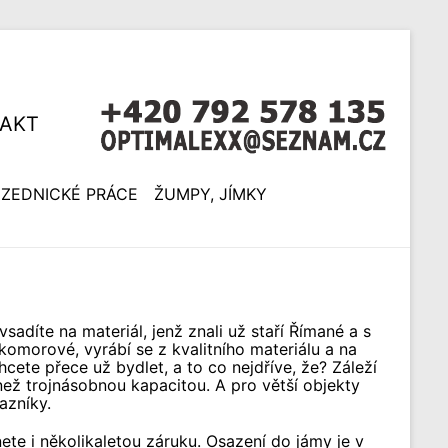
AKT
ZEDNICKÉ PRÁCE
ŽUMPY, JÍMKY
adíte na materiál, jenž znali už staří Římané a s
morové, vyrábí se z kvalitního materiálu a na
ete přece už bydlet, a to co nejdříve, že? Záleží
 než trojnásobnou kapacitou. A pro větší objekty
azníky.
ete i několikaletou záruku. Osazení do jámy je v