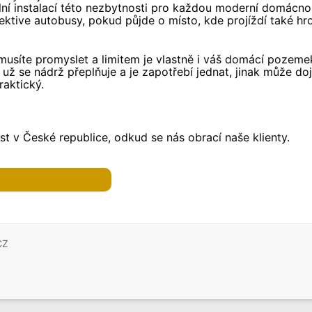
lní instalací této nezbytnosti pro každou moderní domácnost.
pektive autobusy, pokud půjde o místo, kde projíždí také h
si musíte promyslet a limitem je vlastně i váš domácí pozem
e už se nádrž přeplňuje a je zapotřebí jednat, jinak může 
aktický.
t v České republice, odkud se nás obrací naše klienty.
CZ