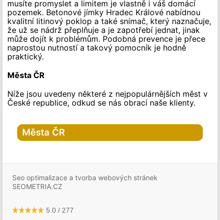
musíte promyslet a limitem je vlastně i váš domácí
pozemek. Betonové jímky Hradec Králové nabídnou
kvalitní litinový poklop a také snímač, který naznačuje,
že už se nádrž přeplňuje a je zapotřebí jednat, jinak
může dojít k problémům. Podobná prevence je přece
naprostou nutností a takový pomocník je hodně
praktický.
Města ČR
Níže jsou uvedeny některé z nejpopulárnějších měst v
České republice, odkud se nás obrací naše klienty.
Města ČR
Hlavní město Praha
Praha
Seo optimalizace a tvorba webových stránek
Praha-1
SEOMETRIA.CZ
Praha-2
Praha-3
Praha-4
Praha-5
5.0
/
277
Praha-6