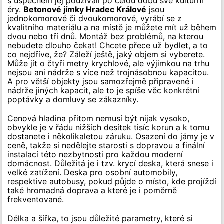
s úspěchem jej používali po celou dobu své kulturní
éry.
Betonové jímky Hradec Králové
jsou
jednokomorové či dvoukomorové, vyrábí se z
kvalitního materiálu a na místě je můžete mít už během
dvou nebo tří dnů. Montáž bez problémů, na kterou
nebudete dlouho čekat! Chcete přece už bydlet, a to
co nejdříve, že? Záleží ještě, jaký objem si vyberete.
Může jít o čtyři metry krychlové, ale výjimkou na trhu
nejsou ani nádrže s více než trojnásobnou kapacitou.
A pro větší objekty jsou samozřejmě připravené i
nádrže jiných kapacit, ale to je spíše věc konkrétní
poptávky a domluvy se zákazníky.
Cenová hladina přitom nemusí být nijak vysoko,
obvykle je v řádu nižších desítek tisíc korun a k tomu
dostanete i několikaletou záruku. Osazení do jámy je v
ceně, takže si nedělejte starosti s dopravou a finální
instalací této nezbytnosti pro každou moderní
domácnost. Důležitá je i tzv. krycí deska, která snese i
velké zatížení. Deska pro osobní automobily,
respektive autobusy, pokud půjde o místo, kde projíždí
také hromadná doprava a které je i poměrně
frekventované.
Délka a šířka, to jsou důležité parametry, které si