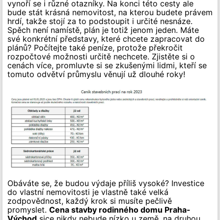
vynoří se i různé otazníky. Na konci této cesty ale
bude stát krásná nemovitost, na kterou budete právem
hrdí, takže stojí za to podstoupit i určité nesnáze.
Spěch není namístě, plán je totiž jenom jeden. Máte
své konkrétní představy, které chcete zapracovat do
plánů? Počítejte také peníze, protože překročit
rozpočtové možnosti určitě nechcete. Zjistěte si o
cenách více, promluvte si se zkušenými lidmi, kteří se
tomuto odvětví průmyslu věnují už dlouhé roky!
Obáváte se, že budou výdaje příliš vysoké? Investice
do vlastní nemovitosti je vlastně také velká
zodpovědnost, každý krok si musíte pečlivě
promyslet.
Cena stavby rodinného domu Praha-
Východ
sice nikdy nebude nízko u země, na druhou