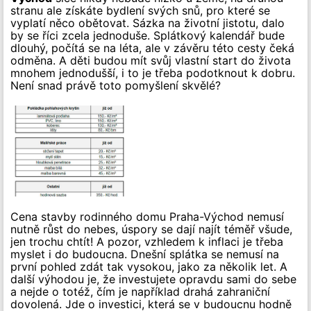
stranu ale získáte bydlení svých snů, pro které se
vyplatí něco obětovat. Sázka na životní jistotu, dalo
by se říci zcela jednoduše. Splátkový kalendář bude
dlouhý, počítá se na léta, ale v závěru této cesty čeká
odměna. A děti budou mít svůj vlastní start do života
mnohem jednodušší, i to je třeba podotknout k dobru.
Není snad právě toto pomyšlení skvělé?
Cena stavby rodinného domu Praha-Východ nemusí
nutně růst do nebes, úspory se dají najít téměř všude,
jen trochu chtít! A pozor, vzhledem k inflaci je třeba
myslet i do budoucna. Dnešní splátka se nemusí na
první pohled zdát tak vysokou, jako za několik let. A
další výhodou je, že investujete opravdu sami do sebe
a nejde o totéž, čím je například drahá zahraniční
dovolená. Jde o investici, která se v budoucnu hodně