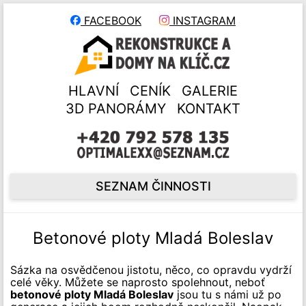
FACEBOOK
INSTAGRAM
HLAVNÍ
CENÍK
GALERIE
3D PANORÁMY
KONTAKT
SEZNAM ČINNOSTI
Betonové ploty Mladá Boleslav
Sázka na osvědčenou jistotu, něco, co opravdu vydrží
celé věky. Můžete se naprosto spolehnout, neboť
betonové ploty Mladá Boleslav
jsou tu s námi už po