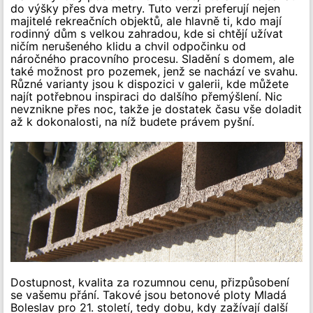
do výšky přes dva metry. Tuto verzi preferují nejen
majitelé rekreačních objektů, ale hlavně ti, kdo mají
rodinný dům s velkou zahradou, kde si chtějí užívat
ničím nerušeného klidu a chvil odpočinku od
náročného pracovního procesu. Sladění s domem, ale
také možnost pro pozemek, jenž se nachází ve svahu.
Různé varianty jsou k dispozici v galerii, kde můžete
najít potřebnou inspiraci do dalšího přemýšlení. Nic
nevznikne přes noc, takže je dostatek času vše doladit
až k dokonalosti, na níž budete právem pyšní.
Dostupnost, kvalita za rozumnou cenu, přizpůsobení
se vašemu přání. Takové jsou betonové ploty Mladá
Boleslav pro 21. století, tedy dobu, kdy zažívají další