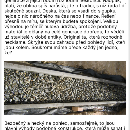
generace a jejich boom rozhodně neskončil. Naopak,
platí, že obliba spíš narůstá, jde o tradici, s níž řada lidí
skutečně souzní. Deska, která se vsadí do sloupku,
nejde o nic náročného na čas nebo finance. Řešení
přesně na míru, se kterým budete spokojeni. Velkou
výhodou je téměř nulová údržba, protože podobný
materiál je dělaný na celé generace dopředu, to věděli
už stavitelé v době antiky. Originalita, která rozhodně
nezklame. Skryjte svou zahradu před pohledy lidí, kteří
jdou kolem. Soukromí máme přece každý jen jedno,
že?
Bezpečný a hezký na pohled, samozřejmě, to jsou
hlavní výhody podobné konstrukce, která může sahat i