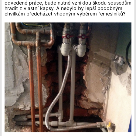
odvedené práce, bude nutné vzniklou škodu sousedům
hradit z vlastní kapsy. A nebylo by lepší podobným
chvilkám předcházet vhodným výběrem řemeslníků?