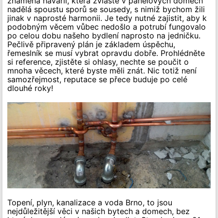
znamená havárii, která zvláště v panelových domech
nadělá spoustu sporů se sousedy, s nimiž bychom žili
jinak v naprosté harmonii. Je tedy nutné zajistit, aby k
podobným věcem vůbec nedošlo a potrubí fungovalo
po celou dobu našeho bydlení naprosto na jedničku.
Pečlivě připravený plán je základem úspěchu,
řemeslník se musí vybrat opravdu dobře. Prohlédněte
si reference, zjistěte si ohlasy, nechte se poučit o
mnoha věcech, které byste měli znát. Nic totiž není
samozřejmost, reputace se přece buduje po celé
dlouhé roky!
Topení, plyn, kanalizace a voda Brno, to jsou
nejdůležitější věci v našich bytech a domech, bez