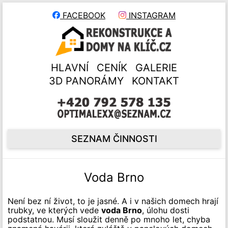
FACEBOOK
INSTAGRAM
HLAVNÍ
CENÍK
GALERIE
3D PANORÁMY
KONTAKT
SEZNAM ČINNOSTI
Voda Brno
Není bez ní život, to je jasné. A i v našich domech hrají
trubky, ve kterých vede
voda Brno
, úlohu dosti
podstatnou. Musí sloužit denně po mnoho let, chyba